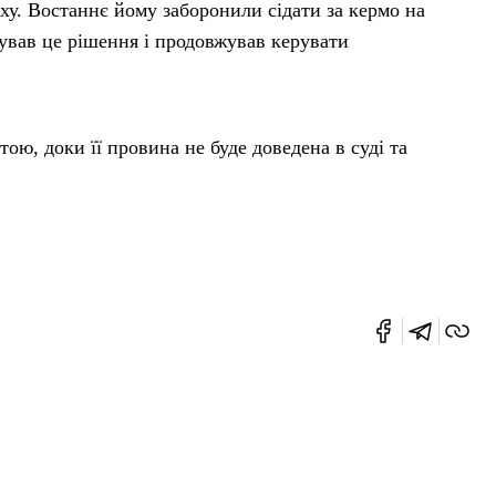
у. Востаннє йому заборонили сідати за кермо на
ував це рішення і продовжував керувати
ю, доки її провина не буде доведена в суді та