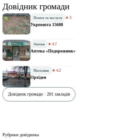
Довідник громади
★ 3
Пошта та послуги
Укрпошта 15600
★ 4.7
Аптеки
Аптека «Подорожник»
★ 4.2
Магазини
Орхідея
Довідник громади · 201 закладів
Рубрики довідника