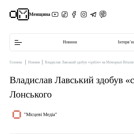
Менщина
Новини
Інтерв’
Головна
Новини
Владислав Лавський здобув «срібло» на Меморіалі Віталія
Редакційна політика
Етичний кодекс
Владислав Лавський здобув «с
Лонського
"Місцеві Медіа"