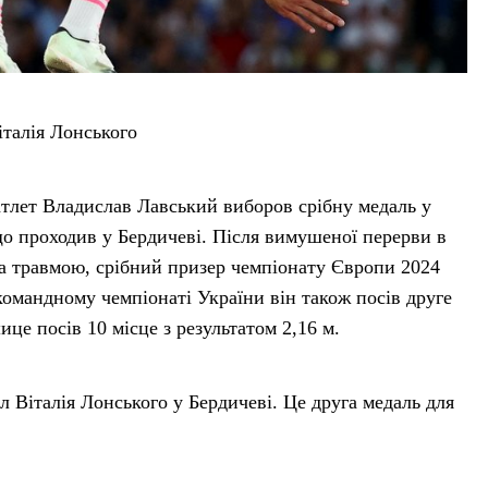
італія Лонського
атлет Владислав Лавський виборов срібну медаль у
що проходив у Бердичеві. Після вимушеної перерви в
а травмою, срібний призер чемпіонату Європи 2024
 командному чемпіонаті України він також посів друге
це посів 10 місце з результатом 2,16 м.
л Віталія Лонського у Бердичеві. Це друга медаль для