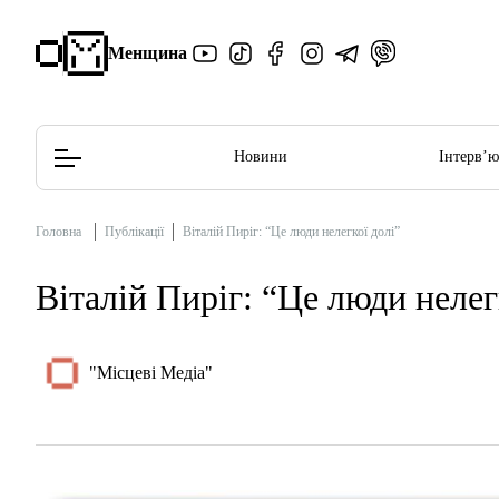
Менщина
Новини
Інтерв’
Головна
Публікації
Віталій Пиріг: “Це люди нелегкої долі”
Редакційна політика
Етичний кодекс
Віталій Пиріг: “Це люди нелег
"Місцеві Медіа"