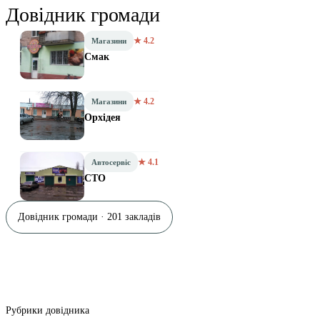
Довідник громади
★ 4.2
Магазини
Смак
★ 4.2
Магазини
Орхідея
★ 4.1
Автосервіс
СТО
Довідник громади · 201 закладів
Рубрики довідника