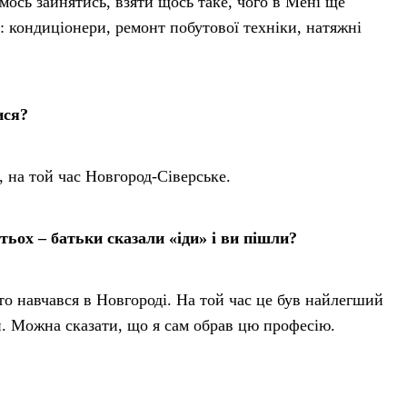
чимось зайнятись, взяти щось таке, чого в Мені ще
: кондиціонери, ремонт побутової техніки, натяжні
ися?
 на той час Новгород-Сіверське.
тьох – батьки сказали «іди» і ви пішли?
хто навчався в Новгороді. На той час це був найлегший
-й. Можна сказати, що я сам обрав цю професію.