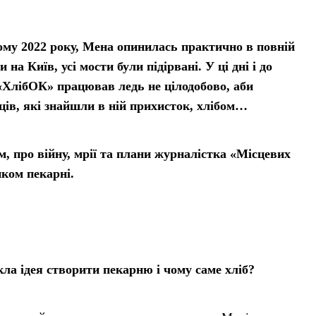
ому 2022 року, Мена опинилась практично в повній
 на Київ, усі мости були підірвані. У ці дні і до
 «ХлібОК» працював ледь не цілодобово, аби
ців, які знайшли в ній прихисток, хлібом…
м, про війну, мрії та плани журналістка «Місцевих
ком пекарні.
кла ідея створити пекарню і чому саме хліб?