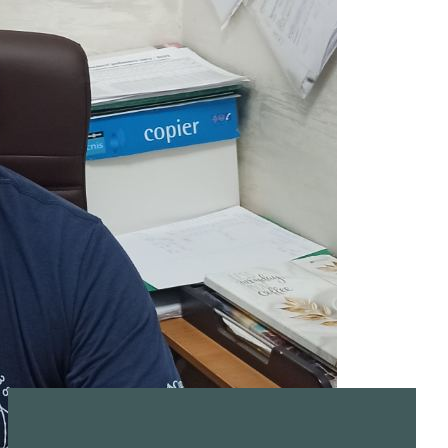
Освіта
26
Пошта та послуги
18
Магазини
17
Автосервіс
16
Ресторани та кафе
16
Держустанови
13