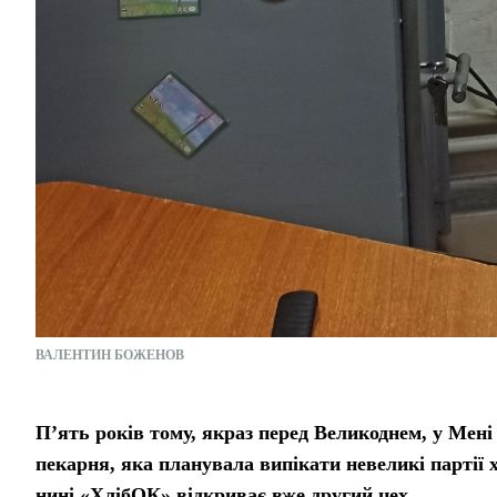
ВАЛЕНТИН БОЖЕНОВ
П’ять років тому, якраз перед Великоднем, у Мен
пекарня, яка планувала випікати невеликі партії 
нині «ХлібОК» відкриває вже другий цех.