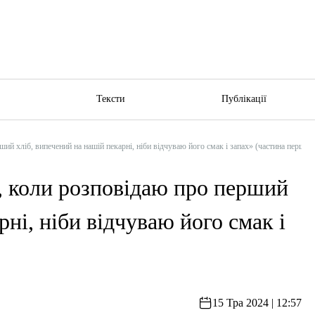
ю
Тексти
Публікації
ий хліб, випечений на нашій пекарні, ніби відчуваю його смак і запах» (частина перша)
, коли розповідаю про перший
рні, ніби відчуваю його смак і
15 Тра 2024 | 12:57