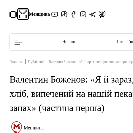
Менщина
Новини
Інтерв’
Головна
Публікації
Валентин Боженов: «Я й зараз, коли розповідаю про перш
Редакційна політика
Етичний кодекс
Валентин Боженов: «Я й зараз
хліб, випечений на нашій пека
запах» (частина перша)
Менщина