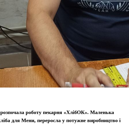
і розпочала роботу пекарня «ХлібОК». Маленька
хліба для Мени, переросла у потужне виробництво і