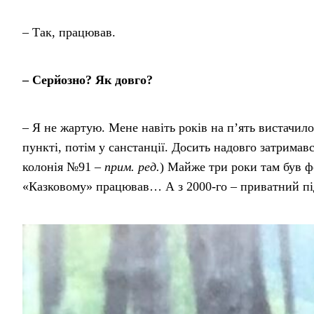
– Так, працював.
– Серйозно? Як довго?
– Я не жартую. Мене навіть років на п’ять вистачи
пункті, потім у санстанції. Досить надовго затрим
колонія №91 –
прим. ред.
) Майже три роки там був 
«Казковому» працював… А з 2000-го – приватний п