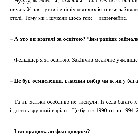
– Ну-у-у, як сказати, почалося. Почалося все з ідеї 
немає. У нас тут всі «ніші» монополісти вже зайняли
стелі. Тому ми і шукали щось таке – незвичайне.
– А хто ви взагалі за освітою? Чим раніше займал
– Фельдшер я за освітою. Закінчив медичне училище,
– Це був осмислений, власний вибір чи ж як у бага
– Та ні. Батьки особливо не тиснули. Із села багато 
і досить зручний варіант. Це було з 1990-го по 1994
– І ви працювали фельдшером?