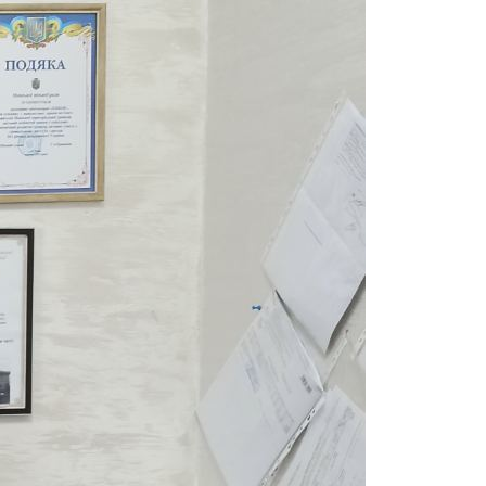
Довідник громади
★ 5
Краса та догляд
Студія краси Viva
★ 5
Аптеки
Аптека «Подорожник»
★ 4.2
Ресторани та кафе
Кафе Смак
Довідник громади · 201 закладів
Рубрики довідника