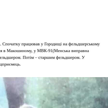
ло. Спочатку працював у Городищі на фельдшерському
ався в Макошиному, у МВК-91(Менська виправна
фельдшером. Потім – старшим фельдшером. У
ідприємець.