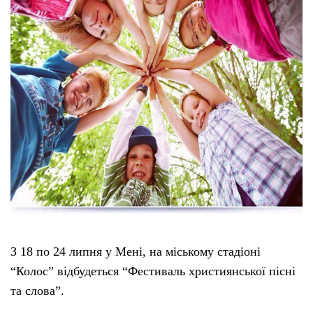
Тендери
Довідник
Контакти
Рекламні прайси
Підтримати «місцевих»
Редакційна політика
З 18 по 24 липня у Мені, на міському стадіоні
Етичний кодекс
“Колос” відбудеться “Фестиваль християнської пісні
та слова”.