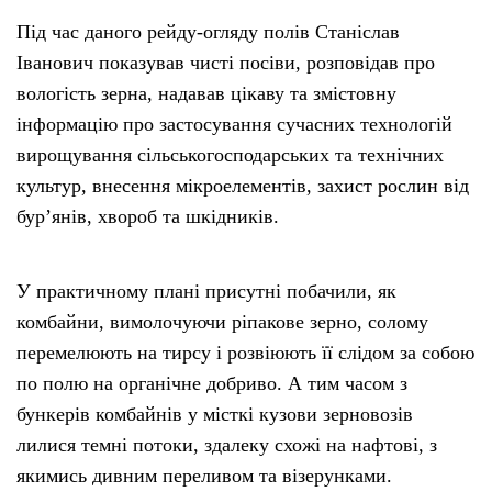
Під час даного рейду-огляду полів Станіслав
Іванович показував чисті посіви, розповідав про
вологість зерна, надавав цікаву та змістовну
інформацію про застосування сучасних технологій
вирощування сільськогосподарських та технічних
культур, внесення мікроелементів, захист рослин від
бур’янів, хвороб та шкідників.
У практичному плані присутні побачили, як
комбайни, вимолочуючи ріпакове зерно, солому
перемелюють на тирсу і розвіюють її слідом за собою
по полю на органічне добриво. А тим часом з
бункерів комбайнів у місткі кузови зерновозів
лилися темні потоки, здалеку схожі на нафтові, з
якимись дивним переливом та візерунками.