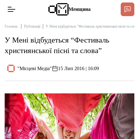
Менщина
Головна
Публікації
У Мені відбудеться “Фестиваль християнської пісні та слова
У Мені відбудеться “Фестиваль
Новини
християнської пісні та слова”
Підтримат
Інтерв’ю
"Місцеві Медіа"
15 Лип 2016 | 16:09
Тексти
Публікації
Про нас
Бюджет