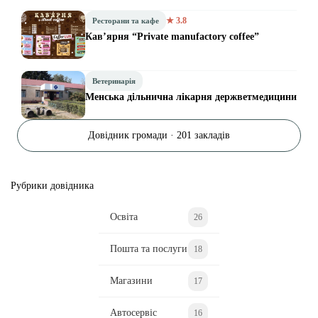
★ 3.8
Ресторани та кафе
Кав’ярня “Private manufactory coffee”
Ветеринарія
Менська дільнична лікарня держветмедицини
Довідник громади · 201 закладів
Рубрики довідника
Освіта
26
Пошта та послуги
18
Магазини
17
Автосервіс
16