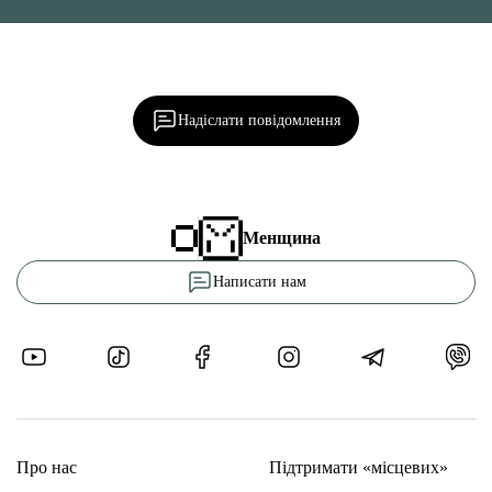
Ділися важливим, став запитання, обговорюй з
редакцією!
Надіслати повідомлення
Менщина
Написати нам
Про нас
Підтримати «місцевих»