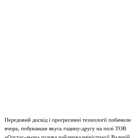
Передовий досвід і прогресивні технології побачили
вчора, побувавши якусь годину-другу на полі ТОВ
«Олстас-льон» голова райдержадміністрації Валерій