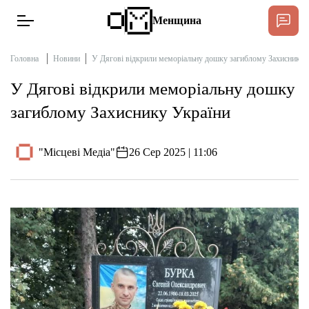
Менщина
Головна
Новини
У Дягові відкрили меморіальну дошку загиблому Захиснику 
У Дягові відкрили меморіальну дошку
Новини
загиблому Захиснику України
Підтримати
Інтерв’ю
"Місцеві Медіа"
26 Сер 2025 | 11:06
Тексти
Публікації
Про нас
Бюджет