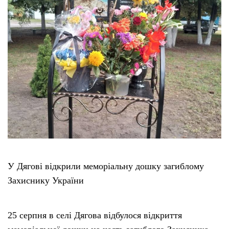
Тендери
Довідник
Контакти
Рекламні прайси
Підтримати «місцевих»
У Дягові відкрили меморіальну дошку загиблому
Редакційна політика
Захиснику України
Етичний кодекс
25 серпня в селі Дягова відбулося відкриття