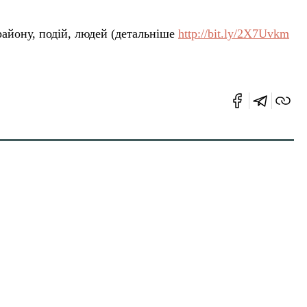
айону, подій, людей (детальніше
http://bit.ly/2X7Uvkm
на справедливість”
14 Лип 2020 | 15:50