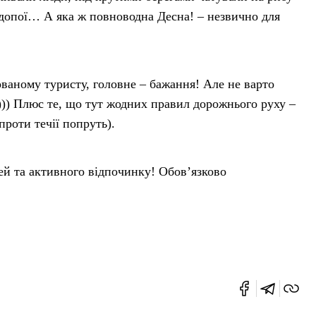
одопої… А яка ж повноводна Десна! – незвично для
ваному туристу, головне – бажання! Але не варто
і))) Плюс те, що тут жодних правил дорожнього руху –
проти течії попруть).
ей та активного відпочинку! Обов’язково