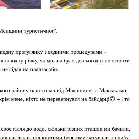
 “Менщини туристичної”.
ипедну прогулянку з водними процедурами –
новодну річку, як можна було до сьогодні не освоїти
о не сідав на плавзасоби.
ького району наш сплав від Макошине та Максаками
рім мене, ніхто не перевернувся на байдарці🙃 – і то
своє гілля до води, скільки різних пташок ми бачили,
чивали люди, під крутими берегами чатували на рибу