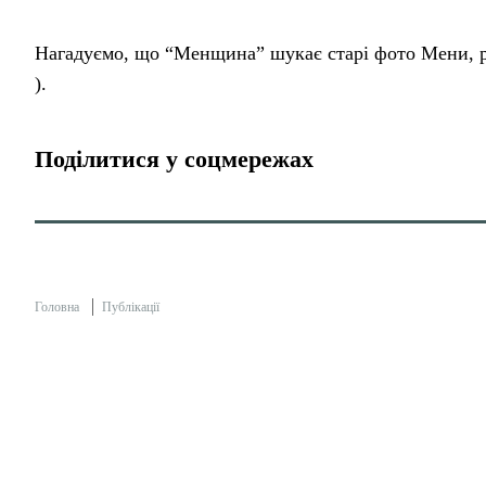
Нагадуємо, що “Менщина” шукає старі фото Мени, р
).
Поділитися у соцмережах
Головна
Публікації
Геннадій Примаков: “Є надія 
Менщина