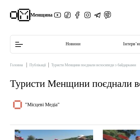
Менщина
Новини
Інтерв’
Головна
Публікації
Туристи Менщини поєднали велосипеди з байдарками
Редакційна політика
Етичний кодекс
Туристи Менщини поєднали в
"Місцеві Медіа"