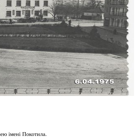
зею імені Покотила.