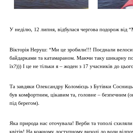
У неділю, 12 липня, відбулася чергова подорож від
Вікторія Неруш: “Ми це зробили!!! Поєднали велос
байдарками та катамараном. Маючи таку шикарну пов
їх?))) І це не тільки я – жоден з 17 учасників до цьог
Та завдяки Олександру Коломієць з Бутівки Сосниц
був комфортним, цікавим та, головне – безпечним (ок
під берегом).
Яка природа нас оточувала! Верби та тополі схиляли 
квітів! На кожному доступному виході до води відпо