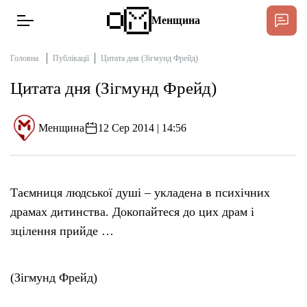
Менщина
Головна
Публікації
Цитата дня (Зігмунд Фрейд)
Цитата дня (Зігмунд Фрейд)
Новини
Підтримати
Менщина
12 Сер 2014 | 14:56
Інтерв’ю
Тексти
Таємниця людської душі – укладена в психічних
драмах дитинства. Докопайтеся до цих драм і
Публікації
зцілення прийде …
Про нас
(Зігмунд Фрейд)
Бюджет