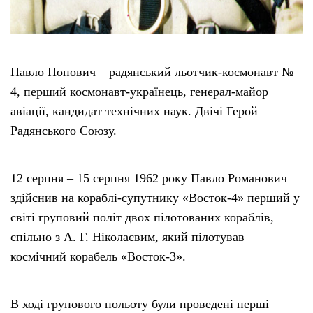
Павло Попович – радянський льотчик-космонавт №
4, перший космонавт-українець, генерал-майор
авіації, кандидат технічних наук. Двічі Герой
Радянського Союзу.
12 серпня – 15 серпня 1962 року Павло Романович
здійснив на кораблі-супутнику «Восток-4» перший у
світі груповий політ двох пілотованих кораблів,
спільно з А. Г. Ніколаєвим, який пілотував
космічний корабель «Восток-3».
В ході групового польоту були проведені перші