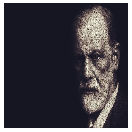
Тендери
Довідник
Контакти
Рекламні прайси
Підтримати «місцевих»
Редакційна політика
Етичний кодекс