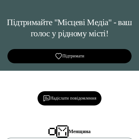
Підтримайте "Місцеві Медіа" - ваш
голос у рідному місті!
Підтримати
Ділися важливим, став запитання, обговорюй з
редакцією!
Надіслати повідомлення
Менщина