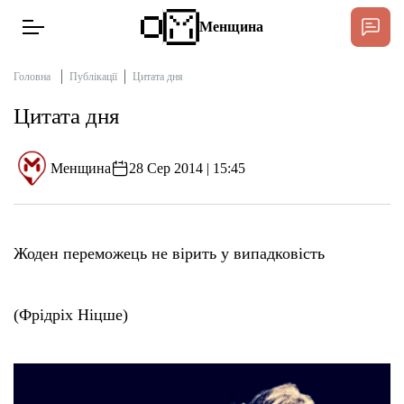
Менщина
Головна
Публікації
Цитата дня
Цитата дня
Новини
Підтримати
Менщина
28 Сер 2014 | 15:45
Інтерв’ю
Тексти
Жоден переможець не вірить у випадковість
Публікації
(Фрідріх Ніцше)
Про нас
Бюджет