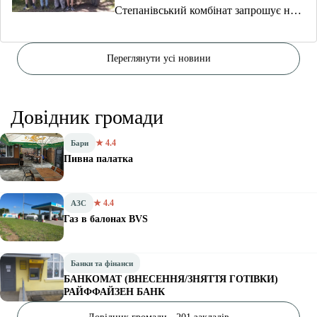
Степанівський комбінат запрошує на
навчання
Переглянути усі новини
Довідник громади
★ 4.4
Бари
Пивна палатка
★ 4.4
АЗС
Газ в балонах BVS
Банки та фінанси
БАНКОМАТ (ВНЕСЕННЯ/ЗНЯТТЯ ГОТІВКИ)
РАЙФФАЙЗЕН БАНК