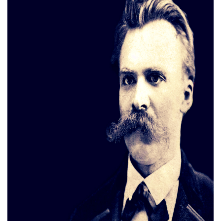
Тендери
Довідник
Контакти
Рекламні прайси
Підтримати «місцевих»
Редакційна політика
Етичний кодекс