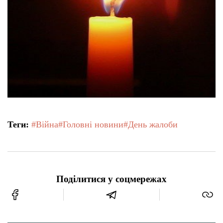
Теги:
#Війна
#Головні новини
#День жалоби
Поділитися у соцмережах