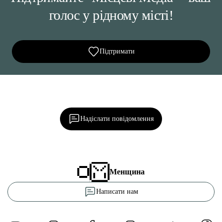
голос у рідному місті!
Підтримати
Ділися важливим, став запитання, обговорюй з
редакцією!
Надіслати повідомлення
Менщина
Написати нам