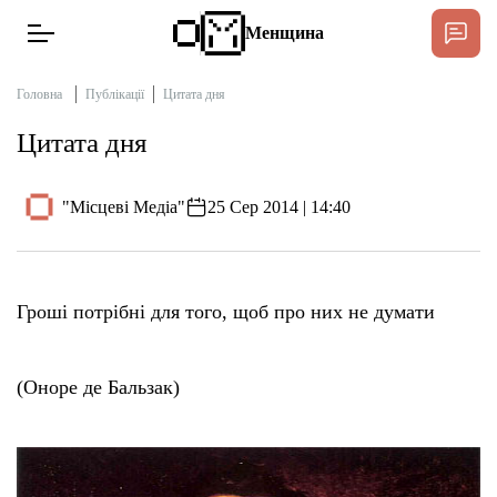
Менщина
Головна
Публікації
Цитата дня
Цитата дня
Новини
Підтримати
"Місцеві Медіа"
25 Сер 2014 | 14:40
Інтерв’ю
Тексти
Гроші потрібні для того, щоб про них не думати
Публікації
(Оноре де Бальзак)
Про нас
Бюджет