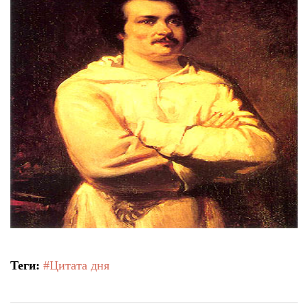
Тендери
Довідник
Контакти
Рекламні прайси
Підтримати «місцевих»
Редакційна політика
Етичний кодекс
Теги:
#Цитата дня