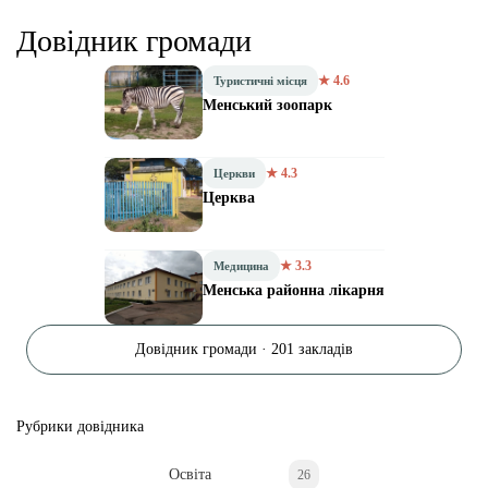
Довідник громади
★ 4.6
Туристичні місця
Менський зоопарк
★ 4.3
Церкви
Церква
★ 3.3
Медицина
Менська районна лікарня
Довідник громади · 201 закладів
Рубрики довідника
Освіта
26