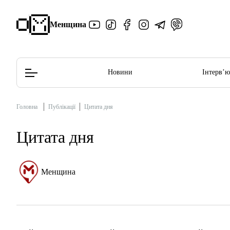
Менщина
Новини
Інтерв’
Головна
Публікації
Цитата дня
Редакційна політика
Етичний кодекс
Цитата дня
Менщина