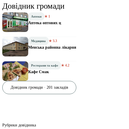
Довідник громади
★ 1
Аптеки
Аптека оптових ц
★ 3.3
Медицина
Менська районна лікарня
★ 4.2
Ресторани та кафе
Кафе Смак
Довідник громади · 201 закладів
Рубрики довідника