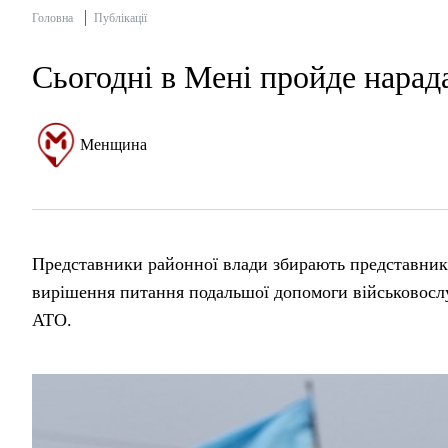
Головна
Публікації
Сьогодні в Мені пройде нарада
Менщина
Представники районної влади збирають представникі
вирішення питання подальшої допомоги військовослу
АТО.