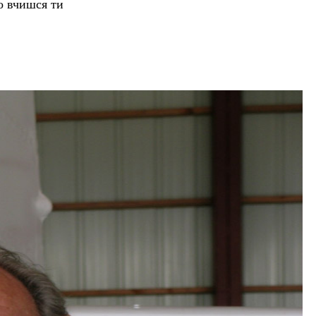
го вчишся ти