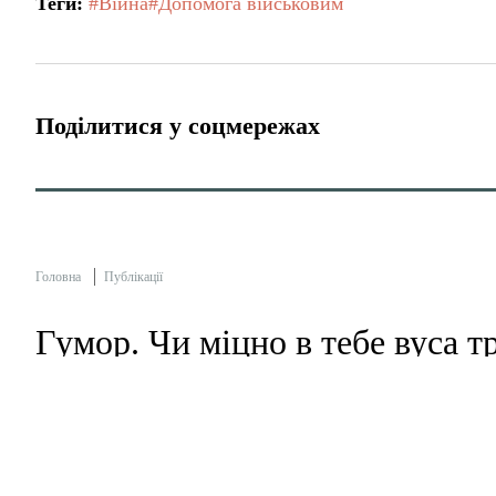
Теги:
#Війна
#Допомога військовим
Поділитися у соцмережах
Головна
Публікації
Гумор. Чи міцно в тебе вуса т
Менщина