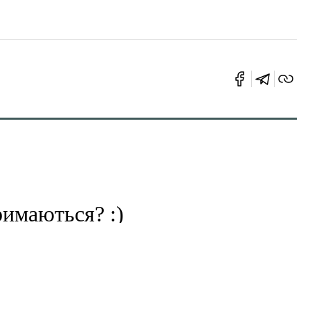
римаються? :)
20 Сер 2014 | 09:31