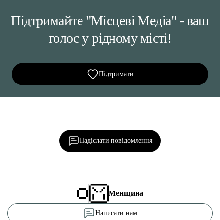
Підтримайте "Місцеві Медіа" - ваш
голос у рідному місті!
Підтримати
Ділися важливим, став запитання, обговорюй з
редакцією!
Надіслати повідомлення
Менщина
Написати нам