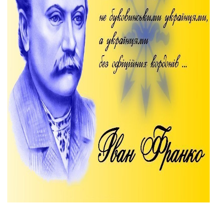
Тендери
Довідник
Контакти
Рекламні прайси
Підтримати «місцевих»
Редакційна політика
Етичний кодекс