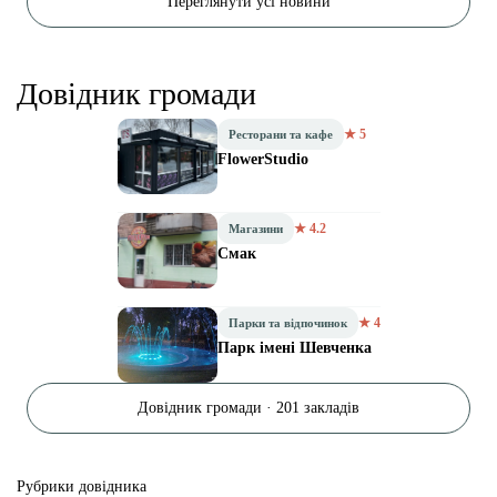
Переглянути усі новини
Довідник громади
★ 5
Ресторани та кафе
FlowerStudio
★ 4.2
Магазини
Смак
★ 4
Парки та відпочинок
Парк імені Шевченка
Довідник громади · 201 закладів
Рубрики довідника