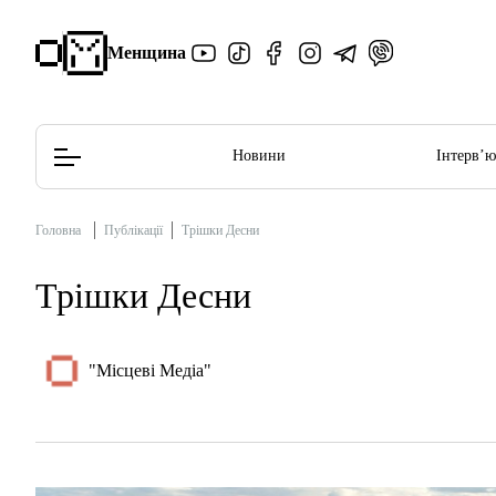
Менщина
Новини
Інтерв’
Головна
Публікації
Трішки Десни
Редакційна політика
Етичний кодекс
Трішки Десни
"Місцеві Медіа"