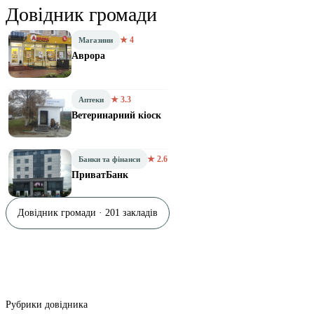
Довідник громади
★ 4
Магазини
Аврора
★ 3.3
Аптеки
Ветеринарний кіоск
★ 2.6
Банки та фінанси
ПриватБанк
Довідник громади · 201 закладів
Рубрики довідника