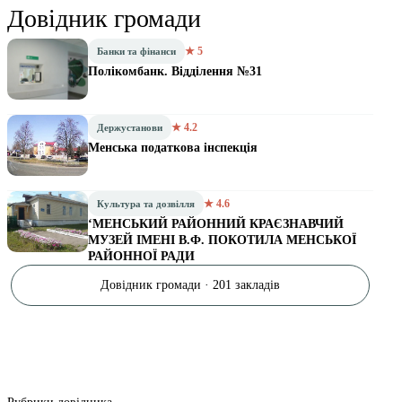
Довідник громади
★ 5
Банки та фінанси
Полікомбанк. Відділення №31
★ 4.2
Держустанови
Менська податкова інспекція
★ 4.6
Культура та дозвілля
‘МЕНСЬКИЙ РАЙОННИЙ КРАЄЗНАВЧИЙ
МУЗЕЙ ІМЕНІ В.Ф. ПОКОТИЛА МЕНСЬКОЇ
РАЙОННОЇ РАДИ
Довідник громади · 201 закладів