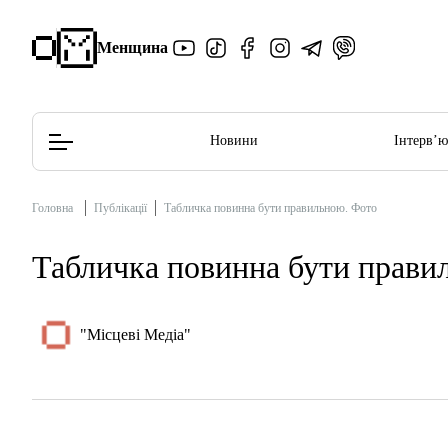
Менщина
Новини
Інтерв’
Головна
Публікації
Табличка повинна бути правильною. Фото
Редакційна політика
Етичний кодекс
Табличка повинна бути прави
"Місцеві Медіа"