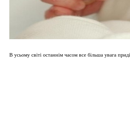
В усьому світі останнім часом все більша увага прид
та відповідального батьківства.
Планування сім’ї – поняття, яке активно входить в н
важливо для кожного з нас, для кожної родини?
Багато років планування сім’ї помилково розумілося
це забезпечення здоров’я жінки для народження баж
сім’ї – це діти за бажанням, а не з нагоди.