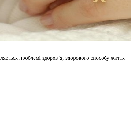
іляється проблемі здоров’я, здорового способу життя
аше життя. Що це таке і чому планування сім’ї так
 як обмеження народжуваності. Але планування сім’ї –
аних і здорових дітей. Іншими словами, планування