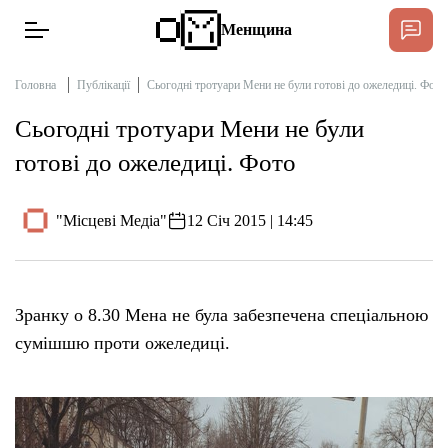
Менщина
Головна
Публікації
Сьогодні тротуари Мени не були готові до ожеледиці. Фото
Сьогодні тротуари Мени не були
Новини
готові до ожеледиці. Фото
Підтримати
Інтерв’ю
"Місцеві Медіа"
12 Січ 2015 | 14:45
Тексти
Зранку о 8.30 Мена не була забезпечена спеціальною
Публікації
сумішшю проти ожеледиці.
Про нас
Бюджет