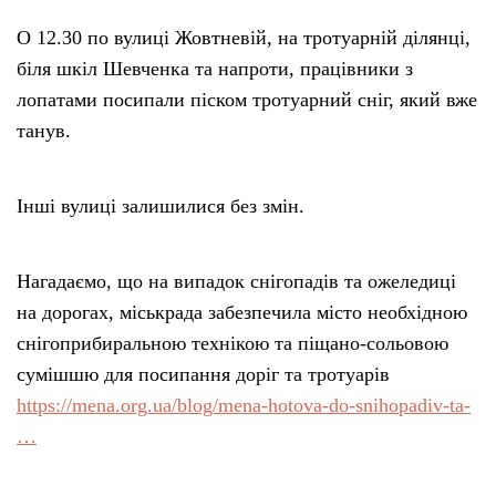
О 12.30 по вулиці Жовтневій, на тротуарній ділянці,
біля шкіл Шевченка та напроти, працівники з
лопатами посипали піском тротуарний сніг, який вже
танув.
Інші вулиці залишилися без змін.
Нагадаємо, що на випадок снігопадів та ожеледиці
на дорогах, міськрада забезпечила місто необхідною
снігоприбиральною технікою та піщано-сольовою
сумішшю для посипання доріг та тротуарів
https://mena.org.ua/blog/mena-hotova-do-snihopadiv-ta-
…