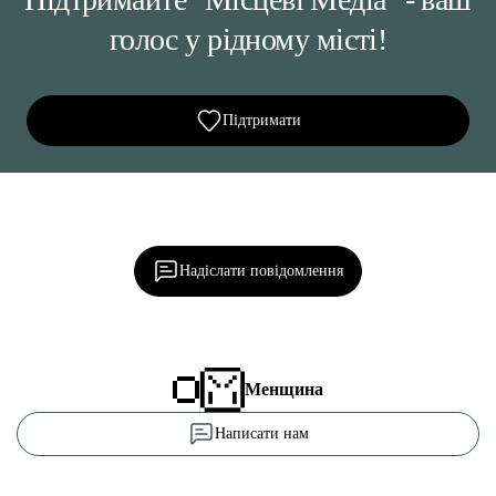
голос у рідному місті!
Підтримати
Ділися важливим, став запитання, обговорюй з
редакцією!
Надіслати повідомлення
Менщина
Написати нам