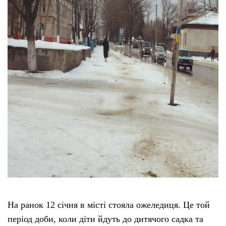
Тендери
Довідник
Контакти
Рекламні прайси
Підтримати «місцевих»
Редакційна політика
Етичний кодекс
На ранок 12 січня в місті стояла ожеледиця. Це той
період доби, коли діти йдуть до дитячого садка та