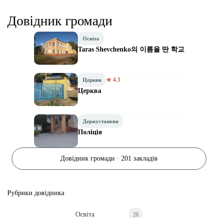
Довідник громади
Освіта
Taras Shevchenko의 이름을 딴 학교
★ 4.3
Церкви
Церква
Держустанови
Поліція
Довідник громади · 201 закладів
Рубрики довідника
Освіта
26