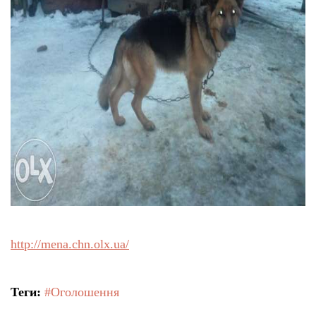
http://mena.chn.olx.ua/
Теги:
#Оголошення