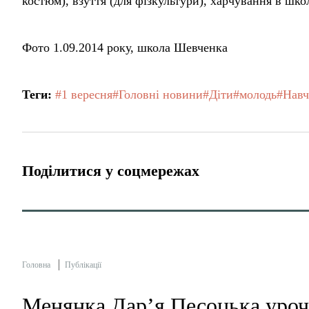
костюм), взуття (для фізкультури), харчування в школ
Фото 1.09.2014 року, школа Шевченка
Теги:
#1 вересня
#Головні новини
#Діти
#молодь
#Навч
Поділитися у соцмережах
Головна
Публікації
Менянка Дар’я Песоцька уроч