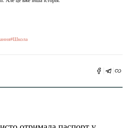
і. Але це вже інша історія.
ання
#Школа
исто отримала паспорт у