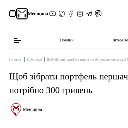
Менщина
Новини
Інтерв’
Головна
Публікації
Щоб зібрати портфель першачка або старшокласника в М
Редакційна політика
Етичний кодекс
Щоб зібрати портфель першач
потрібно 300 гривень
Менщина