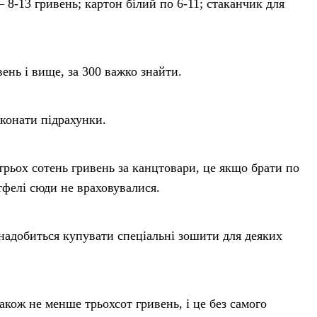
– 8-13 гривень; картон білий по 6-11; стаканчик для
ень і вище, за 300 важко знайти.
онати підрахунки.
рьох сотень гривень за канцтовари, це якщо брати по
тфелі сюди не враховувалися.
надобиться купувати спеціальні зошити для деяких
акож не менше трьохсот гривень, і це без самого