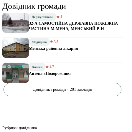
Довідник громади
★ 4
Держустанови
32-А САМОСТІЙНА ДЕРЖАВНА ПОЖЕЖНА
ЧАСТИНА М.МЕНА, МЕНСЬКИЙ Р-Н
★ 3.3
Медицина
Менська районна лікарня
★ 4.7
Аптеки
Аптека «Подорожник»
Довідник громади · 201 закладів
Рубрики довідника