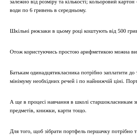
залежно від розміру та кількості; кольоровий картон 
води по 6 гривень в середньому.
Шкільні рюкзаки в цьому році коштують від 500 грив
Отож користуючись простою арифметикою можна вик
Батькам одинадцятикласника потрібно заплатити до т
мінімуму необхідних речей і по найнижчій ціні. Пор
А ще в процесі навчання в школі старшокласникам з
предметів, книжки, карти тощо.
Для того, щоб зібрати портфель першачку потрібно т