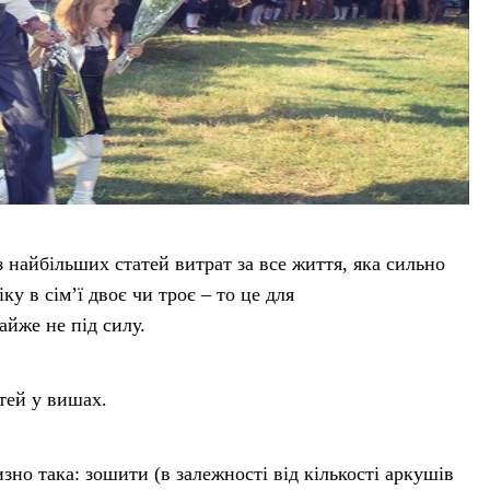
 найбільших статей витрат за все життя, яка сильно
у в сім’ї двоє чи троє – то це для
йже не під силу.
тей у вишах.
зно така: зошити (в залежності від кількості аркушів