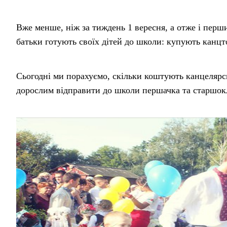
Вже менше, ніж за тиждень 1 вересня, а отже і перши
батьки готують своїх дітей до школи: купують канцто
Сьогодні ми порахуємо, скільки коштують канцелярськ
дорослим відправити до школи першачка та старшок