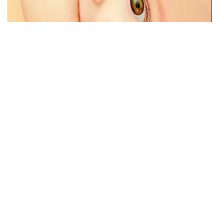
Приводом для його запровадження стало прийняття у
серпні 1990 року Інночетійської декларації ВООЗ і
ЮНІСЕФ, спрямованої на охорону, заохочення та
підтримку грудного вигодовування. В Україні
тиждень грудного вигодовування проводиться з 2001
року.