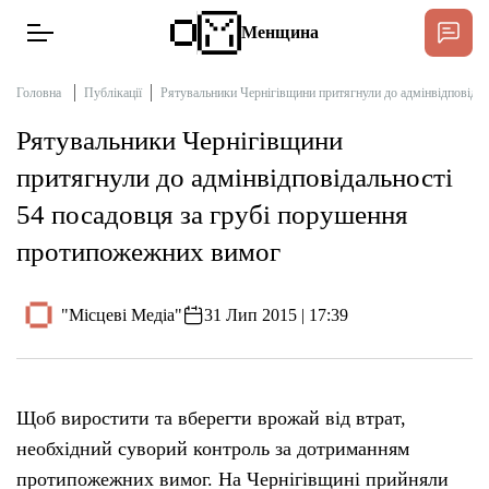
Менщина
Головна
Публікації
Рятувальники Чернігівщини притягнули до адмінвідповіда
Рятувальники Чернігівщини
Новини
притягнули до адмінвідповідальності
Підтримати
54 посадовця за грубі порушення
Інтерв’ю
протипожежних вимог
Тексти
"Місцеві Медіа"
31 Лип 2015 | 17:39
Публікації
Про нас
Щоб виростити та вберегти врожай від втрат,
необхідний суворий контроль за дотриманням
Бюджет
протипожежних вимог. На Чернігівщині прийняли