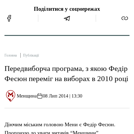
Поділитися у соцмережах
Головна
Публікації
Передвиборча програма, з якою Федір
Фесюн переміг на виборах в 2010 році
Менщина
08 Лип 2014 | 13:30
Діючим міським головою Мени є Федір Фесюн.
Пропоную до уваги читачів “Менщини”