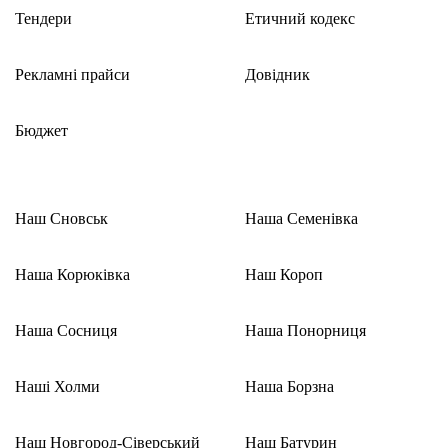
Тендери
Етичний кодекс
Рекламні прайси
Довідник
Бюджет
Наш Сновськ
Наша Семенівка
Наша Корюківка
Наш Короп
Наша Сосниця
Наша Понорниця
Наші Холми
Наша Борзна
Наш Новгород-Сіверський
Наш Батурин