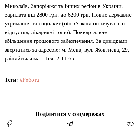
Миколаїв, Запоріжжя та інших регіонів України.
Тендери
Зарплата від 2800 грн. до 6200 грн. Повне державне
утримання та соцпакет (обов’язкові оплачувальні
Довідник
відпустка, лікарняні тощо). Поквартальне
збільшення грошового забезпечення. За довідками
Контакти
звертатись за адресою: м. Мена, вул. Жовтнева, 29,
райвійськкомат. Тел. 2-11-65.
Рекламні прайси
Теги:
#Робота
Підтримати «місцевих»
Редакційна політика
Поділитися у соцмережах
Етичний кодекс