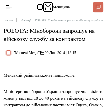
Менщина
Головна
Публікації
РОБОТА: Міноборони запрошує на військову службу за ко
РОБОТА: Міноборони запрошує на
Новини
військову службу за контрактом
Підтримати
Інтерв’ю
"Місцеві Медіа"
09 Лип 2014 | 18:15
Тексти
Менський райвійськкомат повідомляє:
Публікації
Про нас
Міністерство оборони України запрошує чоловіків та
жінок у віці від 18 до 40 років на військову службу за
Бюджет
контрактом до військових частин міст Одеса, Очаків,