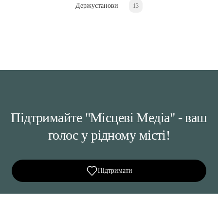
Держустанови
13
Підтримайте "Місцеві Медіа" - ваш
голос у рідному місті!
Підтримати
Ділися важливим, став запитання, обговорюй з