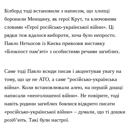
Білборд тоді встановили з написом, що хлопці
боронили Менщину, як герої Крут, та ключовими
словами «Герої російсько-української війни». Ці
рядки теж вдалося вибороти, хоча було непросто.
Павло Нетьосов із Києва привозив виставку
«Блокпост пам’яті» з особистими речами загиблих.
Саме тоді Павло всюди писав і акцентував увагу на
тому, що це не АТО, а саме “російсько-українська
війна». Коли встановлювали алею, на першій дошці
написали «неоголошеної війни». Не повірите, тоді
навіть родини загиблих боялися відкрито писати
«російсько-української війни» – думали, що ті дошки
розіб’ють. Такі були настрої.