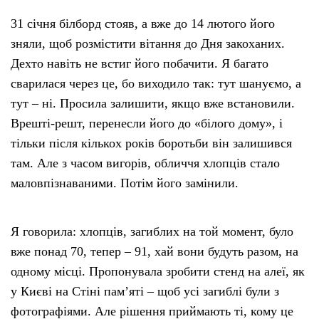
31 січня білборд стояв, а вже до 14 лютого його
зняли, щоб розмістити вітання до Дня закоханих.
Дехто навіть не встиг його побачити. Я багато
сварилася через це, бо виходило так: тут шануємо, а
тут – ні. Просила залишити, якщо вже встановили.
Врешті-решт, перенесли його до «білого дому», і
тільки після кількох років боротьби він залишився
там. Але з часом вигорів, обличчя хлопців стало
маловпізнаваними. Потім його замінили.
Я говорила: хлопців, загиблих на той момент, було
вже понад 70, тепер – 91, хай вони будуть разом, на
одному місці. Пропонувала зробити стенд на алеї, як
у Києві на Стіні пам’яті – щоб усі загиблі були з
фотографіями. Але рішення приймають ті, кому це