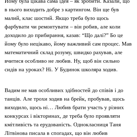
Йому була цікава сама ідея – як зробити. Казали, що
в нього виходить добре з картингом. Він ще був
малий, клас шостий. Якщо треба було щось
фарбувати чи ремонтувати – він робив, але коли
доходило до прибирання, казав: “Що далі?” Бо це
йому було нецікаво, йому важливий сам процес. Мав
математичний склад розуму, швидко рахував, але
вчитися особливо не любив. Ну, щоб він сильно
сидів на уроках? Ні. У Будинок школяра ходив.
Вадим не мав особливих здібностей до співів і до
танців. Але трохи ходив на брейк, пробував, щось
виходило, щось ні… Любив брати участь у різних
конкурсах і вікторинах, де треба було проявляти
кмітливість та ерудованість. Однокласниця Таня
Літвінова писала в спогадах, що він любив