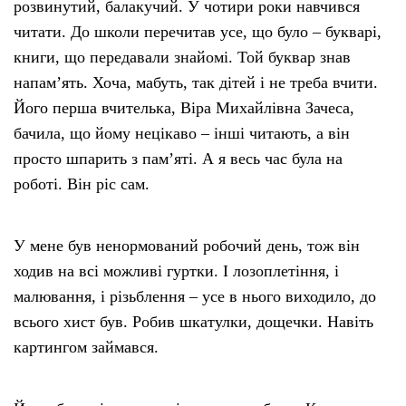
розвинутий, балакучий. У чотири роки навчився
читати. До школи перечитав усе, що було – букварі,
книги, що передавали знайомі. Той буквар знав
напам’ять. Хоча, мабуть, так дітей і не треба вчити.
Його перша вчителька, Віра Михайлівна Зачеса,
бачила, що йому нецікаво – інші читають, а він
просто шпарить з пам’яті. А я весь час була на
роботі. Він ріс сам.
У мене був ненормований робочий день, тож він
ходив на всі можливі гуртки. І лозоплетіння, і
малювання, і різьблення – усе в нього виходило, до
всього хист був. Робив шкатулки, дощечки. Навіть
картингом займався.