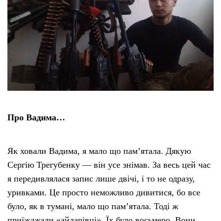
Про Вадима…
Як ховали Вадима, я мало що пам’ятала. Дякую
Сергію Трегубенку — він усе знімав. За весь цей час
я передивлялася запис лише двічі, і то не одразу,
уривками. Це просто неможливо дивитися, бо все
було, як в тумані, мало що пам’ятала. Тоді ж
приїжджали «айдарівці». Їх було восьмеро. Вони