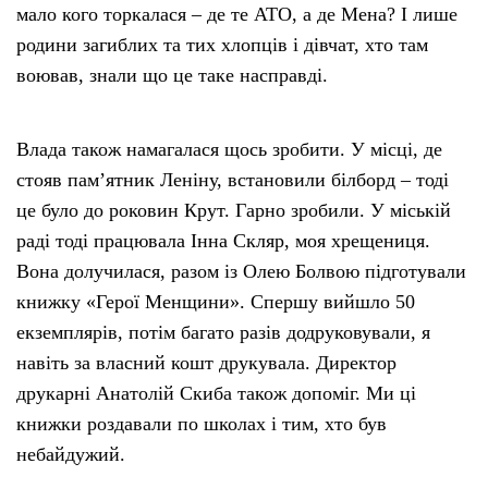
мало кого торкалася – де те АТО, а де Мена? І лише
родини загиблих та тих хлопців і дівчат, хто там
воював, знали що це таке насправді.
Влада також намагалася щось зробити. У місці, де
стояв пам’ятник Леніну, встановили білборд – тоді
це було до роковин Крут. Гарно зробили. У міській
раді тоді працювала Інна Скляр, моя хрещениця.
Вона долучилася, разом із Олею Болвою підготували
книжку «Герої Менщини». Спершу вийшло 50
екземплярів, потім багато разів додруковували, я
навіть за власний кошт друкувала. Директор
друкарні Анатолій Скиба також допоміг. Ми ці
книжки роздавали по школах і тим, хто був
небайдужий.