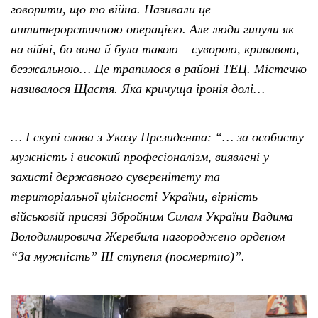
говорити, що то війна. Називали це
антитерорстичною операцією. Але люди гинули як
на війні, бо вона й була такою – суворою, кривавою,
безжальною… Це трапилося в районі ТЕЦ. Містечко
називалося Щастя. Яка кричуща іронія долі…
… І скупі слова з Указу Президента: “… за особисту
мужність і високий професіоналізм, виявлені у
захисті державного суверенітету та
територіальної цілісності України, вірність
військовій присязі Збройним Силам України Вадима
Володимировича Жеребила нагороджено орденом
“За мужність” III ступеня (посмертно)”.