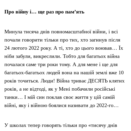
Про війну і… ще раз про пам’ять
Минула тисяча днів повномасштабної війни, і всі
почали говорити тільки про тих, хто загинув після
24 лютого 2022 року. А ті, хто до цього воював… Їх
ніби забули, викреслили. Тобто для багатьох війна
почалася саме три роки тому. А для мене і ще для
багатьох-багатьох людей вона на нашій землі вже 10
років точиться. Люди! Війна триває ДЕСЯТЬ клятих
років, а не відтоді, як у Мені побачили російські
танки… І мій син поклав своє життя у цій самій
війні, яку і війною боялися називати до 2022-го…
У школах тепер говорять тільки про «тисячу днів