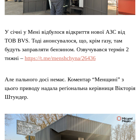
Тендери
Довідник
У січні у Мені відбулося відкриття нової АЗС від
ТОВ BVS. Тоді анонсувалося, що, крім газу, там
Контакти
будуть заправляти бензином. Озвучувався термін 2
тижні –
https://t.me/menshchyna/26436
Рекламні прайси
Але пального досі немає. Коментар “Менщині” з
Підтримати «місцевих»
цього приводу надала регіональна керівниця Вікторія
Штундер.
Редакційна політика
Етичний кодекс