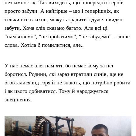
незламності». Так виходить, що попередніх героїв
просто забули. А найгірше – що і теперішніх, як
тільки все втихне, можуть зрадити і дуже швидко
забути. Хоча слів сказано багато. Але всі ці
“пам’ятаємо”, “не пробачимо”, “не забудемо” – лише
слова. Хотіла б помилитися, але..
У нас немає алеї пам’яті, бо немає кому за неї
боротися. Родини, які зараз втратили синів, ще не
оговталися від горя й не знають, що потрібно робити
і як цього добиватися. Тому й народжується
знецінення.