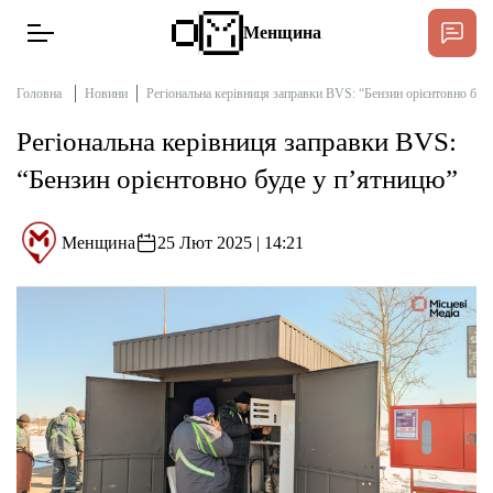
Менщина
Головна
Новини
Регіональна керівниця заправки BVS: “Бензин орієнтовно буд
Регіональна керівниця заправки BVS:
Новини
“Бензин орієнтовно буде у п’ятницю”
Підтримат
Інтерв’ю
Менщина
25 Лют 2025 | 14:21
Тексти
Публікації
Про нас
Бюджет