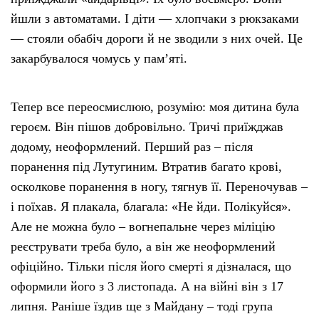
йшли з автоматами. І діти — хлопчаки з рюкзаками
— стояли обабіч дороги й не зводили з них очей. Це
закарбувалося чомусь у пам’яті.
Тепер все переосмислюю, розумію: моя дитина була
героєм. Він пішов добровільно. Тричі приїжджав
додому, неоформлений. Перший раз – після
поранення під Лутугиним. Втратив багато крові,
осколкове поранення в ногу, тягнув її. Переночував –
і поїхав. Я плакала, благала: «Не йди. Полікуйся».
Але не можна було – вогнепальне через міліцію
реєструвати треба було, а він же неоформлений
офіційно. Тільки після його смерті я дізналася, що
оформили його з 3 листопада. А на війні він з 17
липня. Раніше їздив ще з Майдану – тоді група