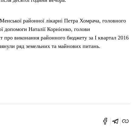
після десятої години вечора.
Менської районної лікарні Петра Хомрача, головного
ї допомоги Наталії Корнієнко, голови
іт про виконання районного бюджету за І квартал 2016
янули ряд земельних та майнових питань.