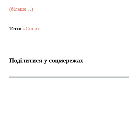
(більше…)
Теги:
#Спорт
Поділитися у соцмережах
Головна
Публікації
Обшарпану стіну прикрили б