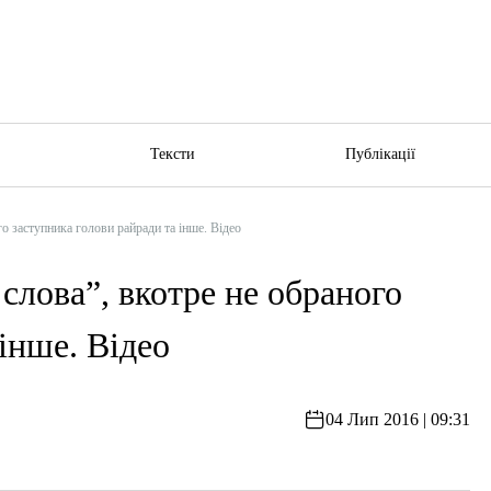
ю
Тексти
Публікації
о заступника голови райради та інше. Відео
лова”, вкотре не обраного
інше. Відео
04 Лип 2016 | 09:31