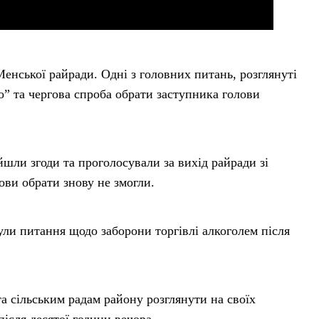
Менської райради. Одні з головних питань, розглянуті
” та чергова спроба обрати заступника голови
шли згоди та проголосували за вихід райради зі
ови обрати знову не змогли.
ли питання щодо заборони торгівлі алкоголем після
а сільським радам району розглянути на своїх