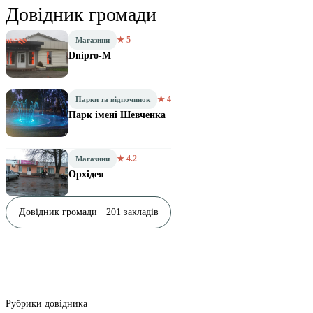
Довідник громади
★ 5
Магазини
Dnipro-M
★ 4
Парки та відпочинок
Парк імені Шевченка
★ 4.2
Магазини
Орхідея
Довідник громади · 201 закладів
Рубрики довідника