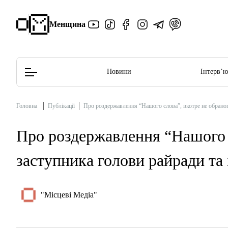
Менщина
Новини
Інтерв’
Головна
Публікації
Про роздержавлення “Нашого слова”, вкотре не обраног
Редакційна політика
Етичний кодекс
Про роздержавлення “Нашого с
заступника голови райради та 
"Місцеві Медіа"