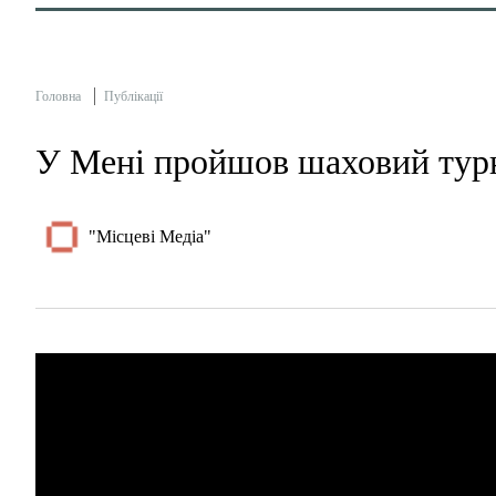
Головна
Публікації
У Мені пройшов шаховий турн
"Місцеві Медіа"