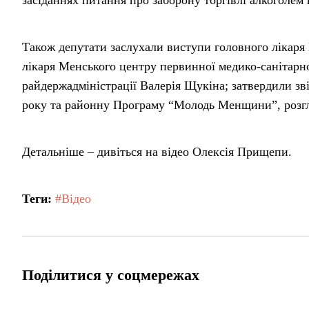
засіданнях питання про заборону торгівлі алкоголем 
Також депутати заслухали виступи головного лікаря 
лікаря Менського центру первинної медико-санітарно
райдержадміністрації Валерія Щукіна; затвердили зв
року та районну Програму “Молодь Менщини”, розгл
Детальніше – дивіться на відео Олексія Прищепи.
Теги:
#Відео
Поділитися у соцмережах