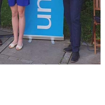
ній ініціативі “Громада, дружня до дітей та молоді”,
 більше 3000 муніципалітетів, у тому числі 34 з