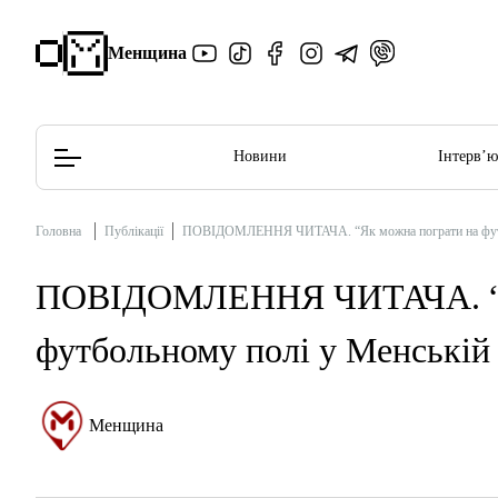
Менщина
Новини
Інтерв’
Головна
Публікації
ПОВІДОМЛЕННЯ ЧИТАЧА. “Як можна пограти на футбол
Редакційна політика
Етичний кодекс
ПОВІДОМЛЕННЯ ЧИТАЧА. “Як
футбольному полі у Менській 
Менщина