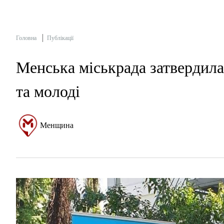
Головна
Публікації
Менська міськрада затвердила
та молоді
Менщина