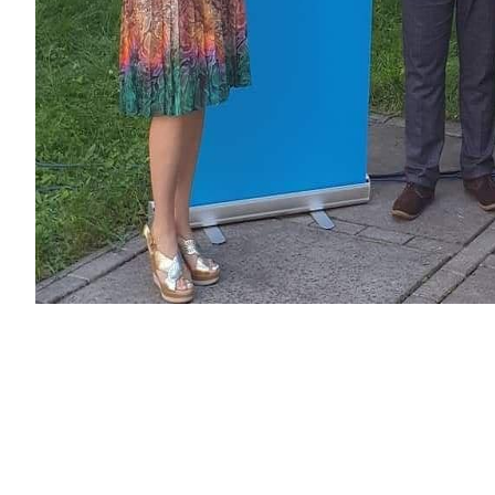
Менська громада отримала статус кандидата в глобаль
міжнародній ініціативі ЮНІСЕФ, до якої приєдналось
України.