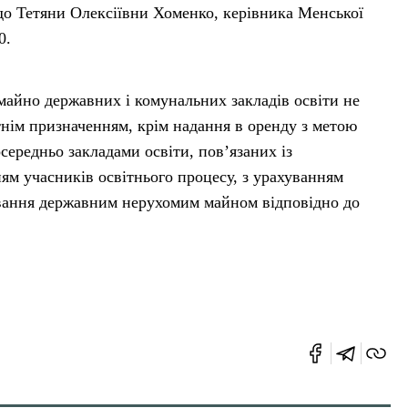
до Тетяни Олексіївни Хоменко, керівника Менської
0.
 майно державних і комунальних закладів освіти не
тнім призначенням, крім надання в оренду з метою
осередньо закладами освіти, пов’язаних із
ям учасників освітнього процесу, з урахуванням
вання державним нерухомим майном відповідно до