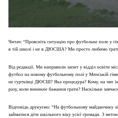
Читач: “Проясніть ситуацію про футбольне поле у гі
в тій школі і не в ДЮСША? Ми просто любимо грати
Від редакції. Ми направили запит у відділ освіти мі
футбол на новому футбольному полі у Менській гімна
не гуртківці ДЮСШ? Яка процедура? Кому, на чиє ім
разу, коли виникне бажання грати? Наскільки завчас
Відповідь друкуємо: “На футбольному майданчику зі
займатися діти шкільного віку усієї громади. З мет