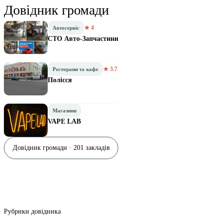
Довідник громади
★ 4
Автосервіс
СТО Авто-Запчастини
★ 3.7
Ресторани та кафе
Полісся
Магазини
VAPE LAB
Довідник громади · 201 закладів
Рубрики довідника