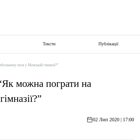
ю
Тексти
Публікації
ьному полі у Менській гімназії?”
 можна пограти на
гімназії?”
02 Лип 2020 | 17:00