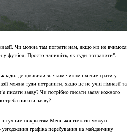
мназії. Чи можна там пограти нам, якщо ми не вчимося
 у футбол. Просто напишіть, як туди потрапити”.
ськради, де цікавилися, яким чином охочим грати у
зії можна туди потрапити, якщо це не учні гімназії та
’я писати заяву? Чи потрібно писати заяву кожного
но треба писати заяву?
 штучним покриттям Менської гімназії можуть
ою узгодження графіка перебування на майданчику