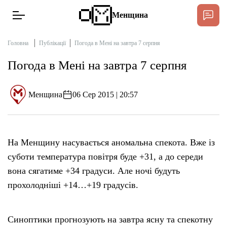
Менщина
Головна
Публікації
Погода в Мені на завтра 7 серпня
Погода в Мені на завтра 7 серпня
Новини
Підтримати
Менщина
06 Сер 2015 | 20:57
Інтерв’ю
Тексти
На Менщину насувається аномальна спекота. Вже із
суботи температура повітря буде +31, а до середи
Публікації
вона сягатиме +34 градуси. Але ночі будуть
прохолодніші +14…+19 градусів.
Про нас
Синоптики прогнозують на завтра ясну та спекотну
Бюджет