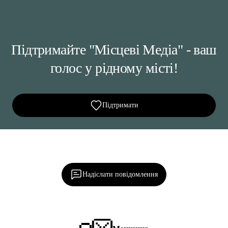
Підтримайте "Місцеві Медіа" - ваш
голос у рідному місті!
Підтримати
Ділися важливим, став запитання, обговорюй з
редакцією!
Надіслати повідомлення