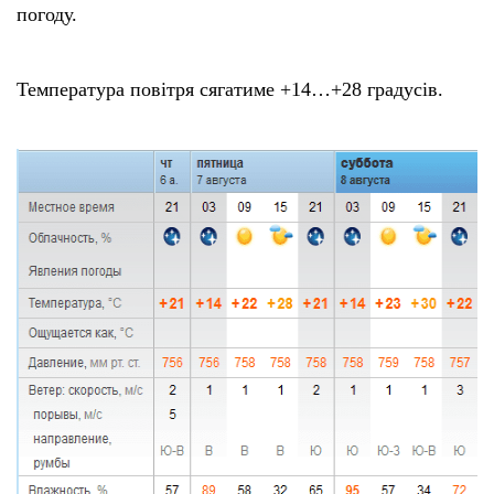
погоду.
Тендери
Температура повітря сягатиме +14…+28 градусів.
Довідник
Контакти
Рекламні прайси
Підтримати «місцевих»
Редакційна політика
Етичний кодекс