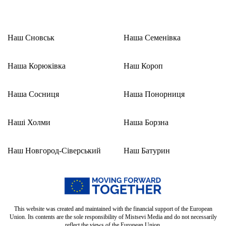
Наш Сновськ
Наша Семенівка
Наша Корюківка
Наш Короп
Наша Сосниця
Наша Понорниця
Наші Холми
Наша Борзна
Наш Новгород-Сіверський
Наш Батурин
This website was created and maintained with the financial support of the European
Union. Its contents are the sole responsibility of Mistsevi Media and do not necessarily
reflect the views of the European Union.