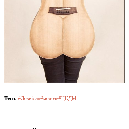
Теги:
#Дозвілля
#молодь
#ЦКДМ