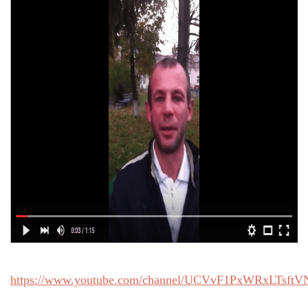
https://www.youtube.com/channel/UCVvF1PxWRxLTsft