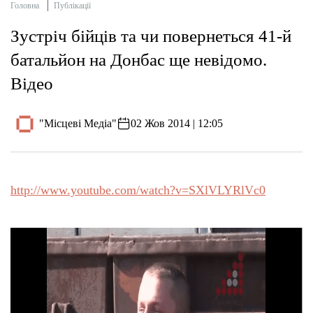
Головна
Публікації
Зустріч бійців та чи повернеться 41-й
батальйон на Донбас ще невідомо.
Відео
"Місцеві Медіа"
02 Жов 2014 | 12:05
http://www.youtube.com/watch?v=SXlVLYRlVc0