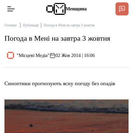
Менщина
Головна
Публікації
Погода в Мені на завтра 3 жовтня
Погода в Мені на завтра 3 жовтня
Новини
Підтримати
"Місцеві Медіа"
02 Жов 2014 | 16:06
Інтерв’ю
Тексти
Синоптики прогнозують ясну погоду без опадів
Публікації
Про нас
Бюджет