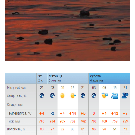
Тендери
Довідник
Контакти
Рекламні прайси
Підтримати «місцевих»
Редакційна політика
Етичний кодекс