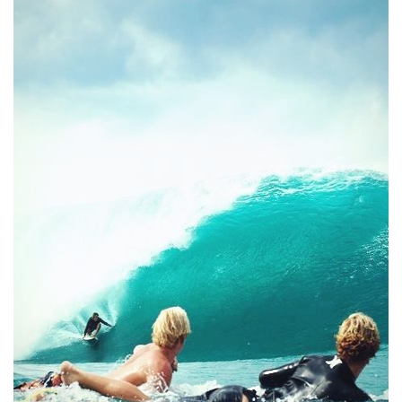
Тендери
Довідник
Контакти
Рекламні прайси
Підтримати «місцевих»
Редакційна політика
Етичний кодекс