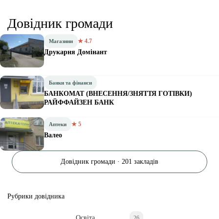
Довідник громади
★ 4.7
Магазини
Друкарня Домінант
Банки та фінанси
БАНКОМАТ (ВНЕСЕННЯ/ЗНЯТТЯ ГОТІВКИ)
РАЙФФАЙЗЕН БАНК
★ 5
Аптеки
Валео
Довідник громади · 201 закладів
Рубрики довідника
Освіта
26