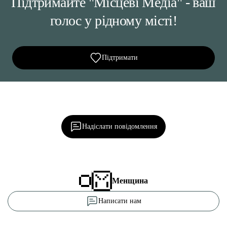
Підтримайте "Місцеві Медіа" - ваш
голос у рідному місті!
Підтримати
Ділися важливим, став запитання, обговорюй з
редакцією!
Надіслати повідомлення
Менщина
Написати нам