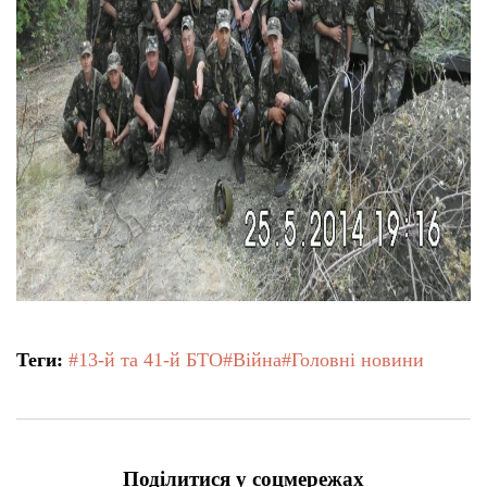
Теги:
#13-й та 41-й БТО
#Війна
#Головні новини
Поділитися у соцмережах