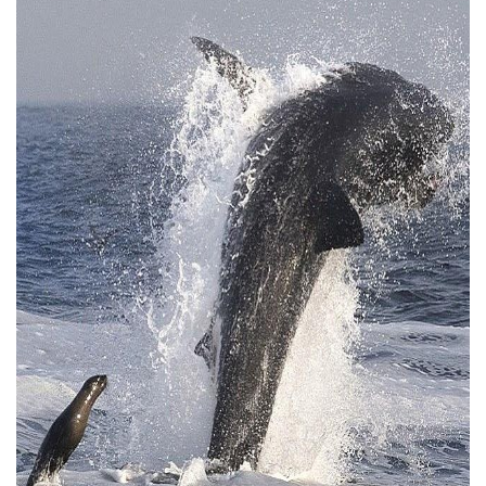
Тендери
Довідник
Контакти
Рекламні прайси
Підтримати «місцевих»
Редакційна політика
Етичний кодекс