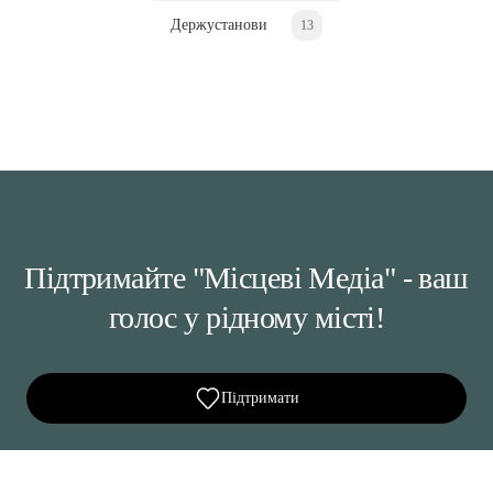
Держустанови
13
Підтримайте "Місцеві Медіа" - ваш
голос у рідному місті!
Підтримати
Ділися важливим, став запитання, обговорюй з