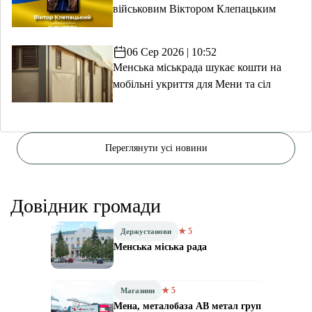
військовим Віктором Клепацьким
06 Сер 2026 | 10:52
Менська міськрада шукає кошти на
мобільні укриття для Мени та сіл
Переглянути усі новини
Довідник громади
★ 5
Держустанови
Менська міська рада
★ 5
Магазини
Мена, металобаза АВ метал груп