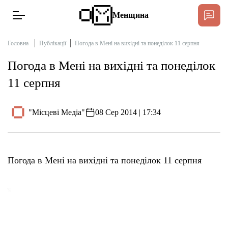
Менщина
Головна
Публікації
Погода в Мені на вихідні та понеділок 11 серпня
Погода в Мені на вихідні та понеділок
Новини
11 серпня
Підтримат
Інтерв’ю
"Місцеві Медіа"
08 Сер 2014 | 17:34
Тексти
Погода в Мені на вихідні та понеділок 11 серпня
Публікації
Про нас
Бюджет