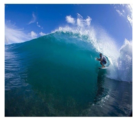
Тендери
Довідник
Контакти
Рекламні прайси
Підтримати «місцевих»
Редакційна політика
Етичний кодекс