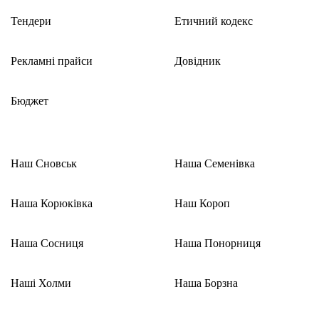
Тендери
Етичний кодекс
Рекламні прайси
Довідник
Бюджет
Наш Сновськ
Наша Семенівка
Наша Корюківка
Наш Короп
Наша Сосниця
Наша Понорниця
Наші Холми
Наша Борзна