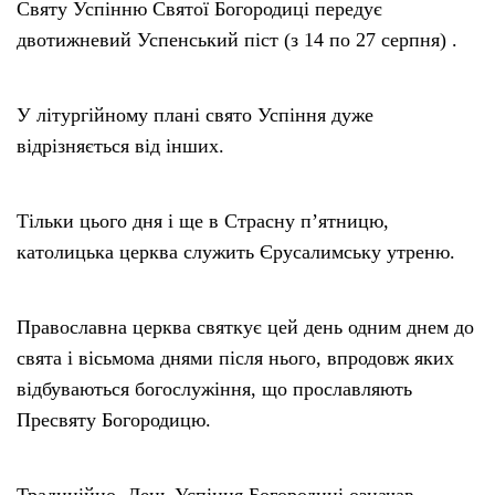
Святу Успінню Святої Богородиці передує
двотижневий Успенський піст (з 14 по 27 серпня) .
У літургійному плані свято Успіння дуже
відрізняється від інших.
Тільки цього дня і ще в Страсну п’ятницю,
католицька церква служить Єрусалимську утреню.
Православна церква святкує цей день одним днем до
свята і вісьмома днями після нього, впродовж яких
відбуваються богослужіння, що прославляють
Пресвяту Богородицю.
Традиційно, День Успіння Богородиці означав