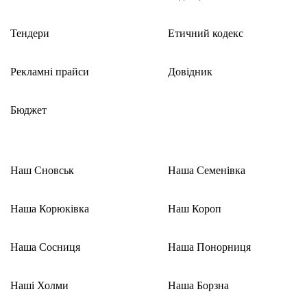
Тендери
Етичний кодекс
Рекламні прайси
Довідник
Бюджет
Наш Сновськ
Наша Семенівка
Наша Корюківка
Наш Короп
Наша Сосниця
Наша Понорниця
Наші Холми
Наша Борзна