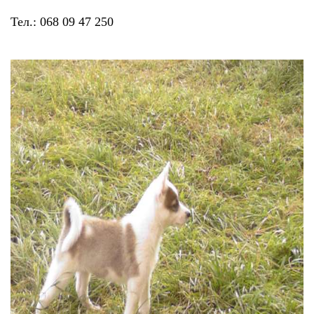
Тел.: 068 09 47 250
Тендери
Довідник
Контакти
Рекламні прайси
Підтримати «місцевих»
Редакційна політика
Етичний кодекс