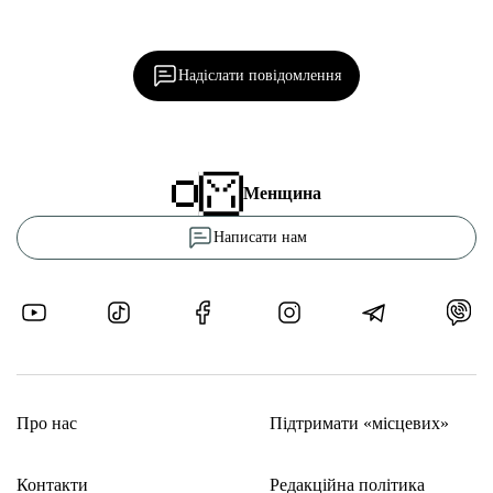
Ділися важливим, став запитання, обговорюй з
редакцією!
Надіслати повідомлення
Менщина
Написати нам
Про нас
Підтримати «місцевих»
Контакти
Редакційна політика