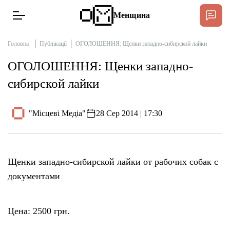
Менщина
Головна
Публікації
ОГОЛОШЕННЯ: Щенки западно-сибирской лайки
ОГОЛОШЕННЯ: Щенки западно-
Новини
сибирской лайки
Підтримати
Інтерв’ю
"Місцеві Медіа"
28 Сер 2014 | 17:30
Тексти
Щенки западно-сибирской лайки от рабочих собак с
Публікації
документами
Про нас
Цена: 2500 грн.
Бюджет