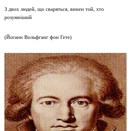
З двох людей, що сваряться, винен той, хто
розумніший
(Йоганн Вольфганг фон Гете)