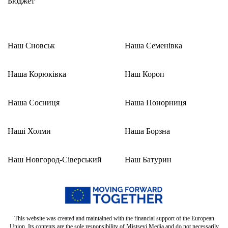
Бюджет
Наш Сновськ
Наша Семенівка
Наша Корюківка
Наш Короп
Наша Сосниця
Наша Понорниця
Наші Холми
Наша Борзна
Наш Новгород-Сіверський
Наш Батурин
This website was created and maintained with the financial support of the European
Union. Its contents are the sole responsibility of Mistsevi Media and do not necessarily