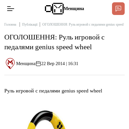
Менщина
Головна
Публікації
ОГОЛОШЕННЯ: Руль игровой с педалями genius speed wh
ОГОЛОШЕННЯ: Руль игровой с
Новини
педалями genius speed wheel
Підтримати
Інтерв’ю
Менщина
22 Вер 2014 | 16:31
Тексти
Руль игровой с педалями genius speed wheel
Публікації
Про нас
Бюджет