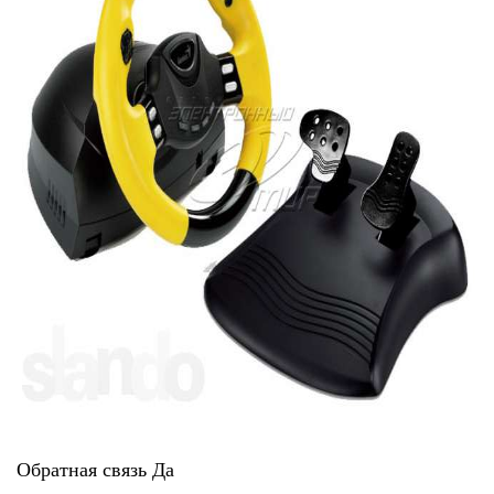
Тендери
Довідник
Контакти
Рекламні прайси
Підтримати «місцевих»
Редакційна політика
Етичний кодекс
Обратная связь Да