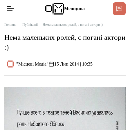
Менщина
Головна
Публікації
Нема маленьких ролей, є погані актори :)
Нема маленьких ролей, є погані актори
Новини
:)
Підтримат
Інтерв’ю
"Місцеві Медіа"
15 Лип 2014 | 10:35
Тексти
Публікації
Про нас
Бюджет