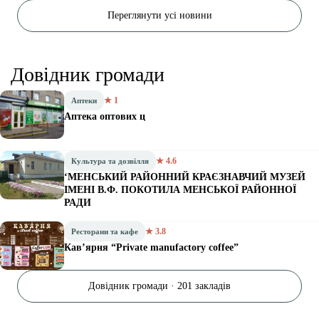
Переглянути усі новини
Довідник громади
★ 1
Аптеки
Аптека оптових ц
★ 4.6
Культура та дозвілля
‘МЕНСЬКИЙ РАЙОННИЙ КРАЄЗНАВЧИЙ МУЗЕЙ
ІМЕНІ В.Ф. ПОКОТИЛА МЕНСЬКОЇ РАЙОННОЇ
РАДИ
★ 3.8
Ресторани та кафе
Кав’ярня “Private manufactory coffee”
Довідник громади · 201 закладів