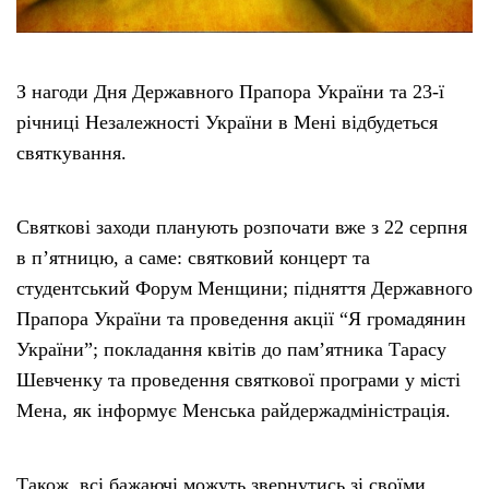
З нагоди Дня Державного Прапора України та 23-ї
річниці Незалежності України в Мені відбудеться
святкування.
Святкові заходи планують розпочати вже з 22 серпня
в п’ятницю, а саме: святковий концерт та
студентський Форум Менщини; підняття Державного
Прапора України та проведення акції “Я громадянин
України”; покладання квітів до пам’ятника Тарасу
Шевченку та проведення святкової програми у місті
Мена, як інформує Менська райдержадміністрація.
Також, всі бажаючі можуть звернутись зі своїми