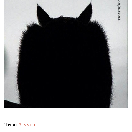
Тендери
Довідник
Контакти
Рекламні прайси
Підтримати «місцевих»
Редакційна політика
Етичний кодекс
Теги:
#Гумор