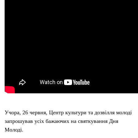
Тендери
Довідник
Контакти
Рекламні прайси
Підтримати «місцевих»
Редакційна політика
Учора, 26 червня, Центр культури та дозвілля молоді
Етичний кодекс
запрошував усіх бажаючих на святкування Дня
Молоді.