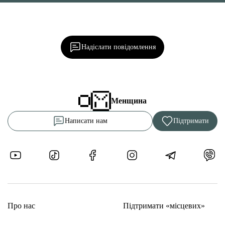
Ділися важливим, став запитання, обговорюй з
редакцією!
Надіслати повідомлення
Менщина
Написати нам
Підтримати
Про нас
Підтримати «місцевих»