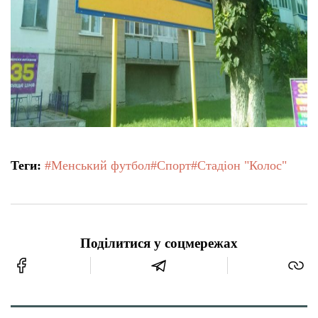
Теги:
#Менський футбол
#Спорт
#Стадіон "Колос"
Поділитися у соцмережах