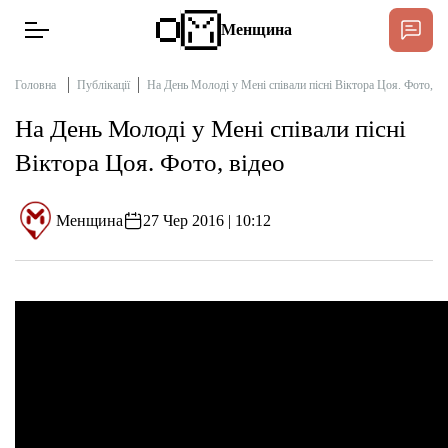
Менщина
Головна
Публікації
На День Молоді у Мені співали пісні Віктора Цоя. Фото, ві
На День Молоді у Мені співали пісні
Новини
Віктора Цоя. Фото, відео
Підтримат
Інтерв’ю
Менщина
27 Чер 2016 | 10:12
Тексти
Публікації
Про нас
Бюджет