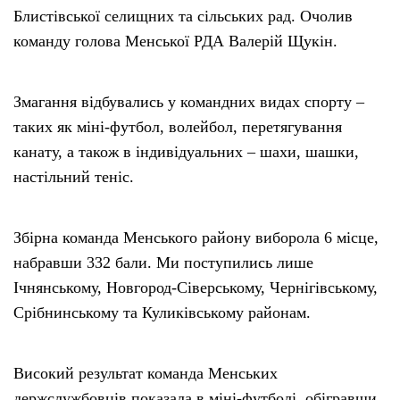
Блистівської селищних та сільських рад. Очолив
команду голова Менської РДА Валерій Щукін.
Змагання відбувались у командних видах спорту –
таких як міні-футбол, волейбол, перетягування
канату, а також в індивідуальних – шахи, шашки,
настільний теніс.
Збірна команда Менського району виборола 6 місце,
набравши 332 бали. Ми поступились лише
Ічнянському, Новгород-Сіверському, Чернігівському,
Срібнинському та Куликівському районам.
Високий результат команда Менських
держслужбовців показала в міні-футболі, обігравши