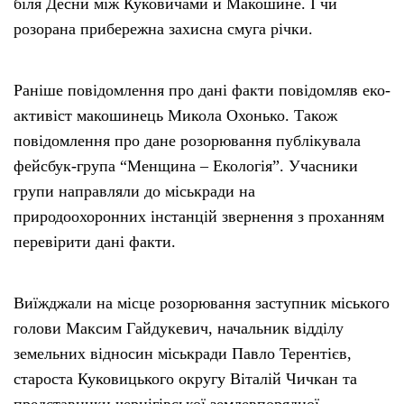
біля Десни між Куковичами й Макошине. І чи
розорана прибережна захисна смуга річки.
Раніше повідомлення про дані факти повідомляв еко-
активіст макошинець Микола Охонько. Також
повідомлення про дане розорювання публікувала
фейсбук-група “Менщина – Екологія”. Учасники
групи направляли до міськради на
природоохоронних інстанцій звернення з проханням
перевірити дані факти.
Виїжджали на місце розорювання заступник міського
голови Максим Гайдукевич, начальник відділу
земельних відносин міськради Павло Терентієв,
староста Куковицького округу Віталій Чичкан та