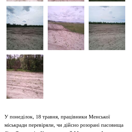
Тендери
Довідник
Контакти
Рекламні прайси
Підтримати «місцевих»
Редакційна політика
Етичний кодекс
У понеділок, 18 травня, працівники Менської
міськради перевіряли, чи дійсно розорані пасовища