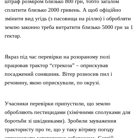
штраф розміром близько 800 грн, тобто загалом
сплатити близько 2000 гривень. А щоб офіційно
змінити вид угідь (з пасовища на ріллю) і обробляти
землю законно треба витратити близько 5000 грн за 1
гектар.
Якраз під час перевірки на розораному полі
працював трактор “стрекоза” – оприскував
посаджений соняшник. Вітер розносив пил і
речовину, якою оприскували, по окрузі.
Учасники перевірки припустили, що землю
обробляють пестицидами (хімічними сполуками для
боротьби зі шкідниками). Зробили зауваження
трактористу про те, що у таку вітряну погоду