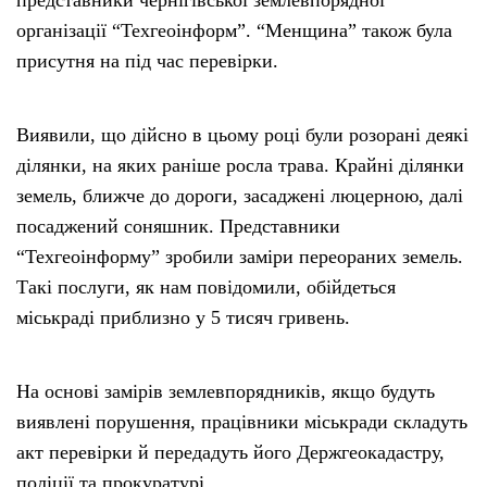
представники чернігівської землевпорядної
організації “Техгеоінформ”. “Менщина” також була
присутня на під час перевірки.
Виявили, що дійсно в цьому році були розорані деякі
ділянки, на яких раніше росла трава. Крайні ділянки
земель, ближче до дороги, засаджені люцерною, далі
посаджений соняшник. Представники
“Техгеоінформу” зробили заміри переораних земель.
Такі послуги, як нам повідомили, обійдеться
міськраді приблизно у 5 тисяч гривень.
На основі замірів землевпорядників, якщо будуть
виявлені порушення, працівники міськради складуть
акт перевірки й передадуть його Держгеокадастру,
поліції та прокуратурі.