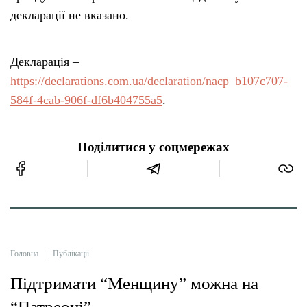
декларації не вказано.
Декларація –
https://declarations.com.ua/declaration/nacp_b107c707-
584f-4cab-906f-df6b404755a5
.
Поділитися у соцмережах
Головна
Публікації
Підтримати “Менщину” можна на
“Патреоні”