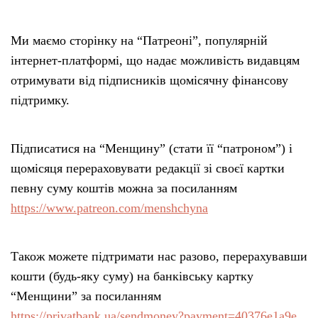
Ми маємо сторінку на “Патреоні”, популярній
інтернет-платформі, що надає можливість видавцям
отримувати від підписників щомісячну фінансову
підтримку.
Підписатися на “Менщину” (стати її “патроном”) і
щомісяця перераховувати редакції зі своєї картки
певну суму коштів можна за посиланням
https://www.patreon.com/menshchyna
Також можете підтримати нас разово, перерахувавши
кошти (будь-яку суму) на банківську картку
“Менщини” за посиланням
https://privatbank.ua/sendmoney?payment=40376e1a9e