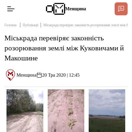
Менщина
Головна
Публікації
Міськрада перевіряє законність розорювання землі між К
Міськрада перевіряє законність
Новини
розорювання землі між Куковичами й
Підтримати
Макошине
Інтерв’ю
Менщина
20 Тра 2020 | 12:45
Тексти
Публікації
Про нас
Бюджет