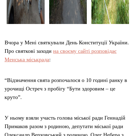
Вчора у Мені святкували День Конституції України.
Про святкові заходи
на своєму сайті розповідає
Менська міськрада
:
“Відзначення свята розпочалося о 10 годині ранку в
урочищі Остреч з пробігу “Бути здоровим – це
круто”.
У ньому взяли участь голова міської ради Геннадій
Примаков разом з родиною, депутати міської ради
Олександр Верховський з родиною, Олег Небера з