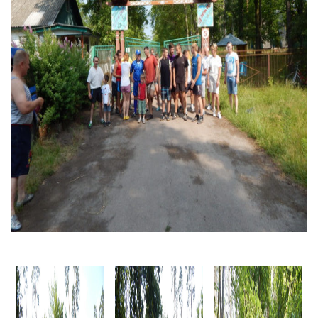
Тендери
Довідник
Контакти
Рекламні прайси
Підтримати «місцевих»
Редакційна політика
Етичний кодекс