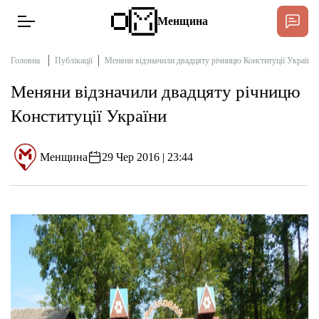
Менщина
Головна
Публікації
Меняни відзначили двадцяту річницю Конституції України
Меняни відзначили двадцяту річницю
Новини
Конституції України
Підтримат
Інтерв’ю
Менщина
29 Чер 2016 | 23:44
Тексти
Публікації
Про нас
Бюджет