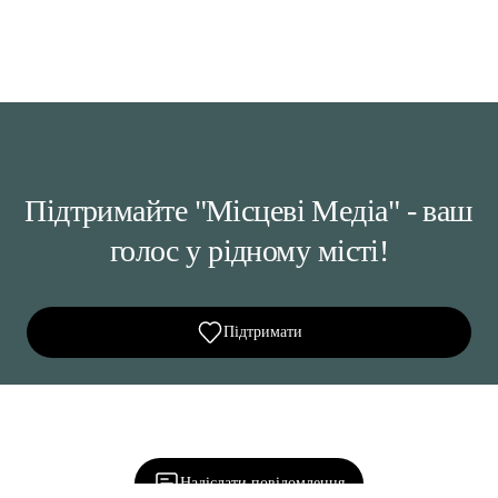
Підтримайте "Місцеві Медіа" - ваш
голос у рідному місті!
Підтримати
Ділися важливим, став запитання, обговорюй з
редакцією!
Надіслати повідомлення