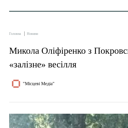
Головна
Новини
Микола Оліфіренко з Покровсь
«залізне» весілля
"Місцеві Медіа"