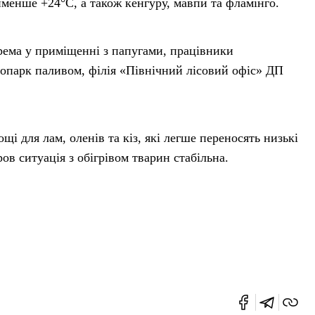
йменше +24°C, а також кенгуру, мавпи та фламінго.
рема у приміщенні з папугами, працівники
опарк паливом, філія «Північний лісовий офіс» ДП
і для лам, оленів та кіз, які легше переносять низькі
в ситуація з обігрівом тварин стабільна.