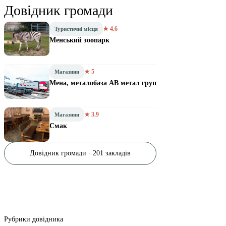
Довідник громади
★ 4.6
Туристичні місця
Менський зоопарк
★ 5
Магазини
Мена, металобаза АВ метал груп
★ 3.9
Магазини
Смак
Довідник громади · 201 закладів
Рубрики довідника