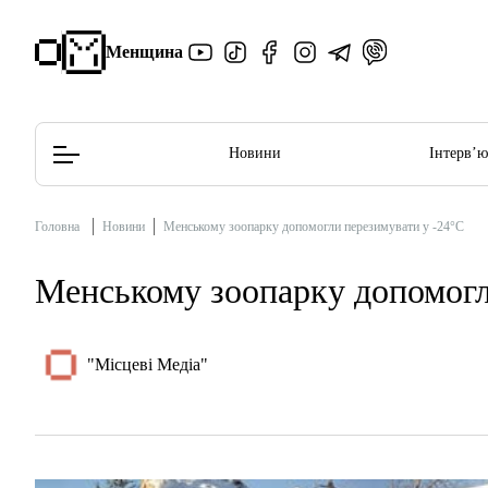
Менщина
Новини
Інтерв’
Головна
Новини
Менському зоопарку допомогли перезимувати у -24°C
Редакційна політика
Етичний кодекс
Менському зоопарку допомогл
"Місцеві Медіа"