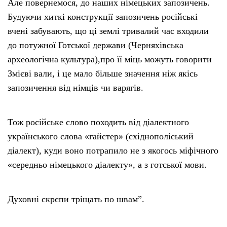
Але повернемося, до наших німецьких запозичень.
Будуючи хиткі конструкції запозичень російські
вчені забувають, що ці землі тривалий час входили
до потужної Готської держави (Черняхівська
археологічна культура),про її міць можуть говорити
Змієві вали, і це мало більше значення ніж якісь
запозичення від німців чи варягів.
Тож російське слово походить від діалектного
українського слова «гайстер» (східнополіський
діалект), куди воно потрапило не з якогось міфічного
«середньо німецького діалекту», а з готської мови.
Духовні скрєпи тріщать по швам”.