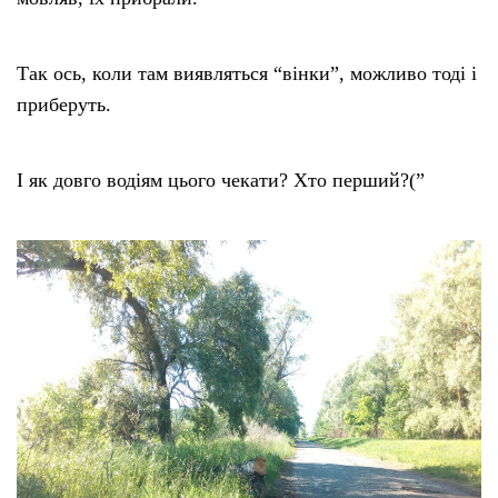
Так ось, коли там виявляться “вінки”, можливо тоді і
приберуть.
І як довго водіям цього чекати? Хто перший?(”