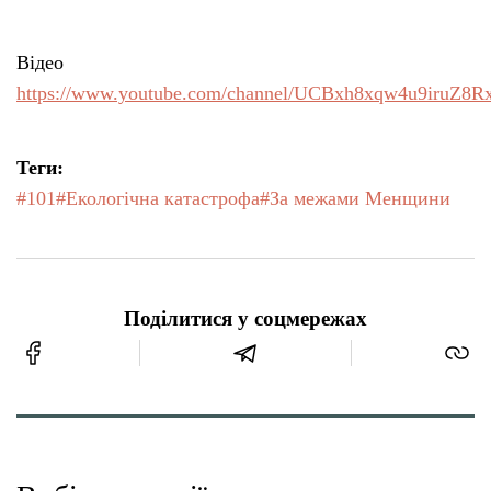
Відео
https://www.youtube.com/channel/UCBxh8xqw4u9iruZ8R
Теги:
#101
#Екологічна катастрофа
#За межами Менщини
Поділитися у соцмережах