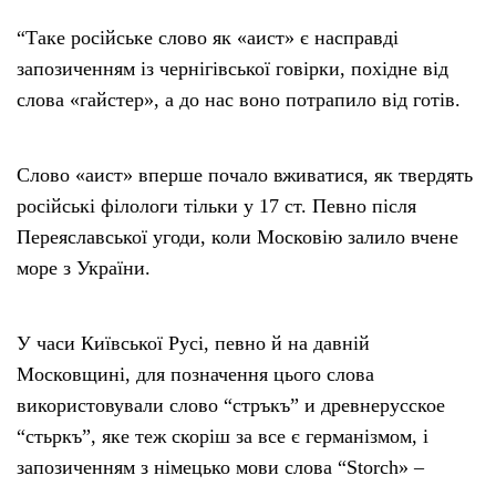
“Таке російське слово як «аист» є насправді
запозиченням із чернігівської говірки, похідне від
слова «гайстер», а до нас воно потрапило від готів.
Слово «аист» вперше почало вживатися, як твердять
російські філологи тільки у 17 ст. Певно після
Переяславської угоди, коли Московію залило вчене
море з України.
У часи Київської Русі, певно й на давній
Московщині, для позначення цього слова
використовували слово “стръкъ” и древнерусское
“стьркъ”, яке теж скоріш за все є германізмом, і
запозиченням з німецько мови слова “Storch» –