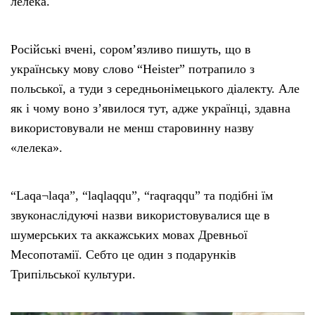
лелека.
Російські вчені, сором’язливо пишуть, що в
українську мову слово “Heister” потрапило з
польської, а туди з середньонімецького діалекту. Але
як і чому воно з’явилося тут, адже українці, здавна
використовували не менш старовинну назву
«лелека».
“Laqa¬laqa”, “laqlaqqu”, “raqraqqu” та подібні їм
звуконаслідуючі назви використовувалися ще в
шумерських та аккажських мовах Древньої
Месопотамії. Себто це один з подарунків
Трипільської культури.