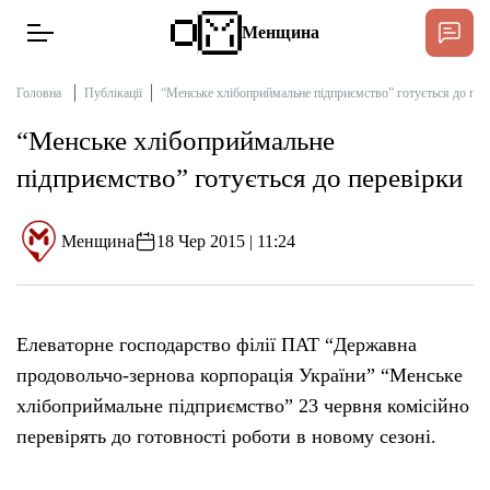
Менщина
Головна
Публікації
“Менське хлібоприймальне підприємство” готується до пер
“Менське хлібоприймальне
Новини
підприємство” готується до перевірки
Підтримати
Інтерв’ю
Менщина
18 Чер 2015 | 11:24
Тексти
Елеваторне господарство філії ПАТ “Державна
Публікації
продовольчо-зернова корпорація України” “Менське
хлібоприймальне підприємство” 23 червня комісійно
Про нас
перевірять до готовності роботи в новому сезоні.
Бюджет