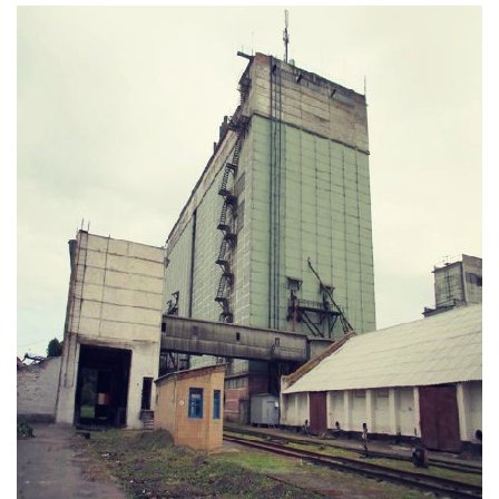
Тендери
Довідник
Контакти
Рекламні прайси
Підтримати «місцевих»
Редакційна політика
Етичний кодекс