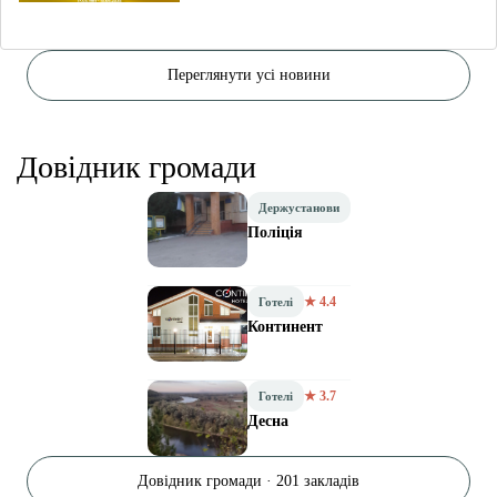
Переглянути усі новини
Довідник громади
Держустанови
Поліція
★ 4.4
Готелі
Континент
★ 3.7
Готелі
Десна
Довідник громади · 201 закладів