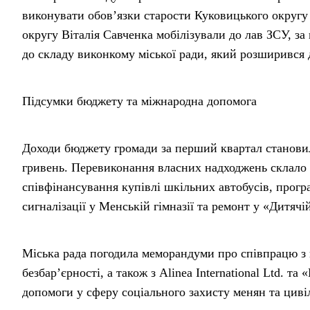
виконувати обов’язки старости Куковицького округу
округу Віталія Савченка мобілізували до лав ЗСУ, з
до складу виконкому міської ради, який розширився д
Підсумки бюджету та міжнародна допомога
Доходи бюджету громади за перший квартал становил
гривень. Перевиконання власних надходжень склало 
співфінансування купівлі шкільних автобусів, прог
сигналізації у Менській гімназії та ремонт у «Дитячій
Міська рада погодила меморандуми про співпрацю з
безбар’єрності, а також з Alinea International Ltd. т
допомоги у сферу соціального захисту менян та циві