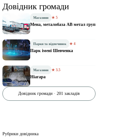
Довідник громади
★ 5
Магазини
Мена, металобаза АВ метал груп
★ 4
Парки та відпочинок
Парк імені Шевченка
★ 3.5
Магазини
Ніагара
Довідник громади · 201 закладів
Рубрики довідника