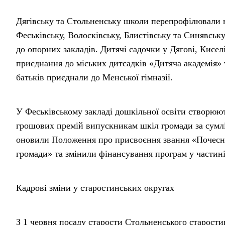
Дягівську та Стольненську школи перепрофілювали на
Феськівську, Волосківську, Блистівську та Синявськ
до опорних закладів. Дитячі садочки у Дягові, Кисел
приєднання до міських дитсадків «Дитяча академія» 
батьків приєднали до Менської гімназії.
У Феськівському закладі дошкільної освіти створюют
грошових премій випускникам шкіл громади за сумлі
оновили Положення про присвоєння звання «Почесни
громади» та змінили фінансування програм у частині
Кадрові зміни у старостинських округах
З 1 червня посаду старости Стольненського старост