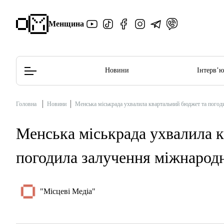
Менщина
Новини
Інтерв’
Головна
Новини
Менська міськрада ухвалила квартальний бюджет та погод
Редакційна політика
Етичний кодекс
Менська міськрада ухвалила 
погодила залучення міжнарод
"Місцеві Медіа"