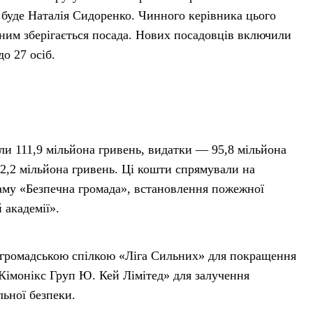
 буде Наталія Сидоренко. Чинного керівника цього
а ним зберігається посада. Нових посадовців включили
о 27 осіб.
и 111,9 мільйона гривень, видатки — 95,8 мільйона
2,2 мільйона гривень. Ці кошти спрямували на
раму «Безпечна громада», встановлення пожежної
 академії».
 громадською спілкою «Ліга Сильних» для покращення
а «Кімонікс Груп Ю. Кей Лімітед» для залучення
льної безпеки.