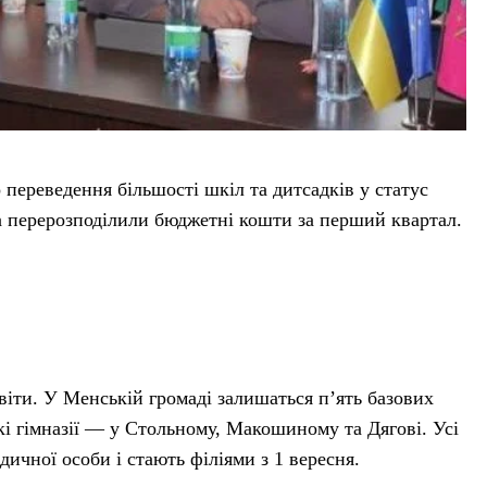
 переведення більшості шкіл та дитсадків у статус
 та перерозподілили бюджетні кошти за перший квартал.
іти. У Менській громаді залишаться п’ять базових
ські гімназії — у Стольному, Макошиному та Дягові. Усі
дичної особи і стають філіями з 1 вересня.