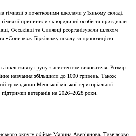
 гімназії з початковими школами у їхньому складі.
у гімназії припинили як юридичні особи та приєднали
івці, Феськівці та Синявці реорганізували шляхом
та «Сонечко». Бірківську школу за пропозицією
ь інклюзивну групу з асистентом вихователя. Розмір
нне навчання збільшили до 1000 гривень. Також
й громадянин Менської міської територіальної
 підтримки ветеранів на 2026–2028 роки.
инського округу обійме Марина Авер’янова. Тимчасово