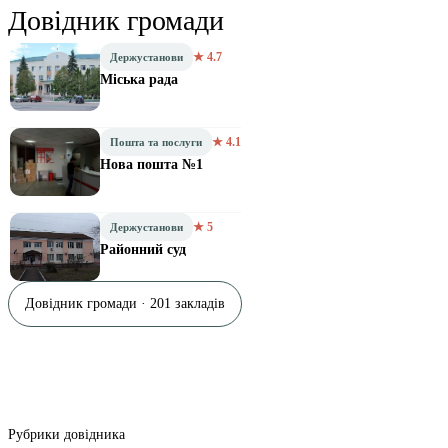
Довідник громади
★ 4.7
Держустанови
Міська рада
★ 4.1
Пошта та послуги
Нова пошта №1
★ 5
Держустанови
Районний суд
Довідник громади · 201 закладів
Рубрики довідника