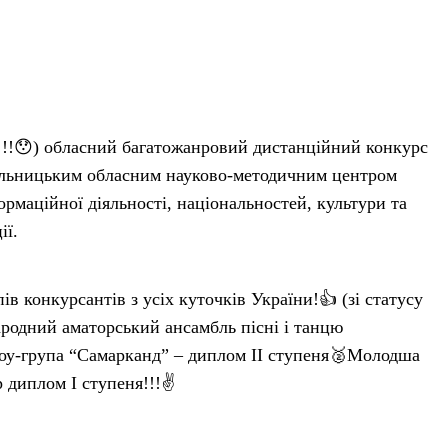
!!!😯) обласний багатожанровий дистанційний конкурс
льницьким обласним науково-методичним центром
рмаційної діяльності, національностей, культури та
ії.
ів конкурсантів з усіх куточків України!👍 (зі статусу
родний аматорський ансамбль пісні і танцю
шоу-група “Самарканд” – диплом II ступеня🥈Молодша
 диплом I ступеня!!!✌️