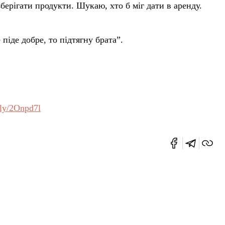
берігати продукти. Шукаю, хто б міг дати в аренду.
 піде добре, то підтягну брата”.
t.ly/2Onpd7l