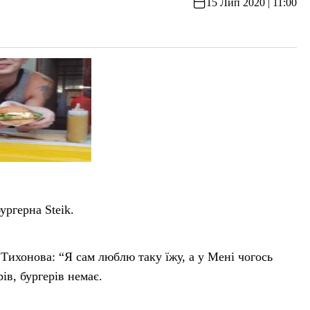
15 Лип 2020 | 11:00
ргерна Steik.
Тихонова: “Я сам люблю таку їжу, а у Мені чогось
ів, бургерів немає.