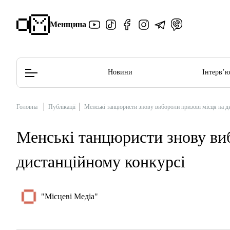
Менщина
Новини
Інтерв’
Головна
Публікації
Менські танцюристи знову вибороли призові місця на д
Редакційна політика
Етичний кодекс
Менські танцюристи знову виб
дистанційному конкурсі
"Місцеві Медіа"