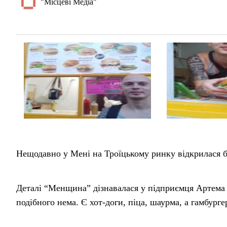
"Місцеві Медіа"
Нещодавно у Мені на Троїцькому ринку відкрилася бу
Деталі “Менщина” дізнавалася у підприємця Артема 
подібного нема. Є хот-доги, піца, шаурма, а гамбургер