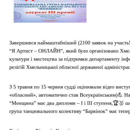
Завершився наймаштабніший (2100 заявок на участь
“Я Артист – ОНЛАЙН”, який було організовано Хме
культури і мистецтва за підтримки департаменту інфо
релігій Хмельницької обласної державної адміністрац
З 5 травня по 15 червня судді оцінювали відео виступ
«обласний», автоматично став Всеукраїнським)💪 На
“Менщина” має два дипломи – I і III ступеня,🏆🥇 
група танцювального колективу “Барвінок” має тепер