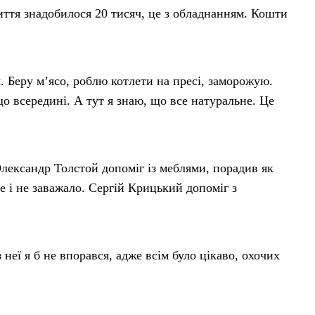
риття знадобилося 20 тисяч, це з обладнанням. Кошти
м. Беру м’ясо, роблю котлети на пресі, заморожую.
о всередині. А тут я знаю, що все натуральне. Це
лександр Толстой допоміг із меблями, порадив як
е і не заважало. Сергій Крицький допоміг з
неї я б не впорався, адже всім було цікаво, охочих