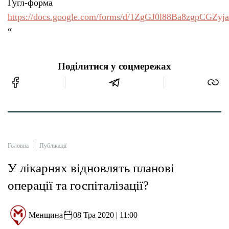
Гугл-форма
https://docs.google.com/forms/d/1ZgGJ0l88Ba8zgpCGZ
“
Поділитися у соцмережах
Головна
Публікації
У лікарнях відновлять планові
операції та госпіталізації?
Менщина
08 Тра 2020 | 11:00