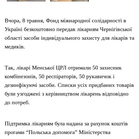
Тендери
Вчора, 8 травня, Фонд міжнародної солідарності в
Україні безкоштовно передав лікарням Чернігівської
Довідник
області засоби індивідуального захисту для лікарів та
медиків.
Контакти
Рекламні прайси
Так, лікарі Менської ЦРЛ отримали 50 захисник
комбінезонів, 50 респіраторів, 50 рукавичок і
Підтримати «місцевих»
дезинфікуючі засоби. Списки усіх придбаних товарів
були узгоджені з керівництвом лікарень відповідно
Редакційна політика
до потреб.
Етичний кодекс
Підтримка лікарням була надана за рахунок коштів
прогами “Польська допомога” Міністерства