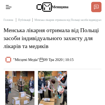
Менщина
Головна
Публікації
Менська лікарня отримала від Польщі засоби індивідуальног
Менська лікарня отримала від Польщі
Новини
засоби індивідуального захисту для
Підтримати
лікарів та медиків
Інтерв’ю
"Місцеві Медіа"
09 Тра 2020 | 10:15
Тексти
Публікації
Про нас
Бюджет