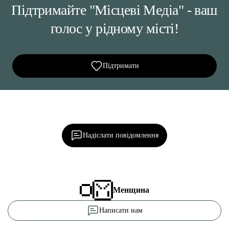
Підтримайте "Місцеві Медіа" - ваш
голос у рідному місті!
Підтримати
Ділися важливим, став запитання, обговорюй з
редакцією!
Надіслати повідомлення
Менщина
Написати нам