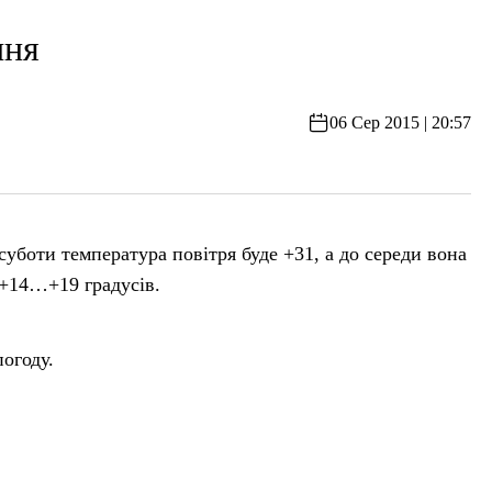
пня
06 Сер 2015 | 20:57
уботи температура повітря буде +31, а до середи вона
 +14…+19 градусів.
огоду.