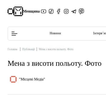
Менщина
Новини
Інтерв’
Головна
Публікації
Мена з висоти польоту. Фото
Редакційна політика
Етичний кодекс
Мена з висоти польоту. Фото
"Місцеві Медіа"