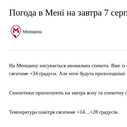
Погода в Мені на завтра 7 сер
Менщина
На Менщину насувається аномальна спекота. Вже із с
сягатиме +34 градуси. Але ночі будуть прохолодніші
Синоптики прогнозують на завтра ясну та спекотну п
Температура повітря сягатиме +14…+28 градусів.