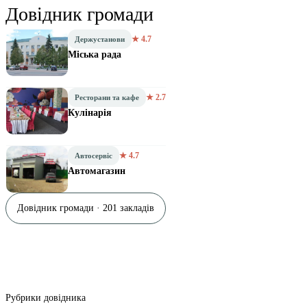
Довідник громади
★ 4.7
Держустанови
Міська рада
★ 2.7
Ресторани та кафе
Кулінарія
★ 4.7
Автосервіс
Автомагазин
Довідник громади · 201 закладів
Рубрики довідника