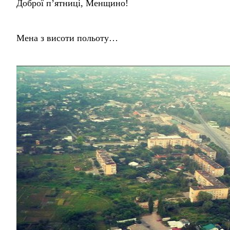
Доброї п’ятниці, Менщино!
Мена з висоти польоту…