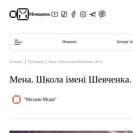
Менщина
Новини
Інтерв’
Головна
Публікації
Мена. Школа імені Шевченка. Фото
Редакційна політика
Етичний кодекс
Мена. Школа імені Шевченка.
"Місцеві Медіа"