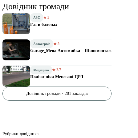
Довідник громади
★ 5
АЗС
Газ в балонах
★ 5
Автосервіс
Garage_Mena Автомийка – Шиномонтаж
★ 2.7
Медицина
Поліклініка Менської ЦРЛ
Довідник громади · 201 закладів
Рубрики довідника