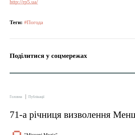
http://rp5.ua/
Теги:
#Погода
Поділитися у соцмережах
Головна
Публікації
71-а річниця визволення Менщ
"Місцеві Медіа"