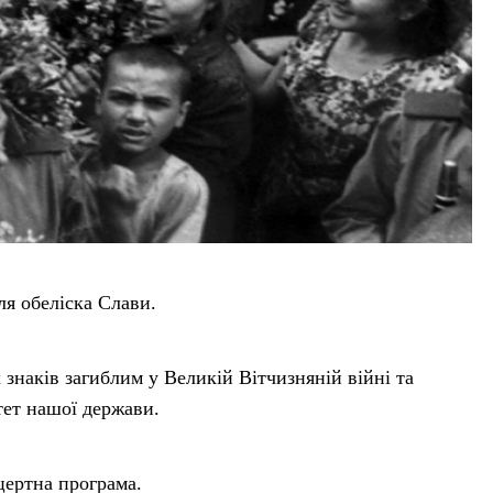
ля обеліска Слави.
 знаків загиблим у Великій Вітчизняній війні та
тет нашої держави.
цертна програма.