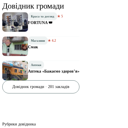
Довідник громади
★ 5
Краса та догляд
FORTUNA 👑
★ 4.2
Магазини
Смак
Аптеки
Аптека «Бажаємо здоров’я»
Довідник громади · 201 закладів
Рубрики довідника