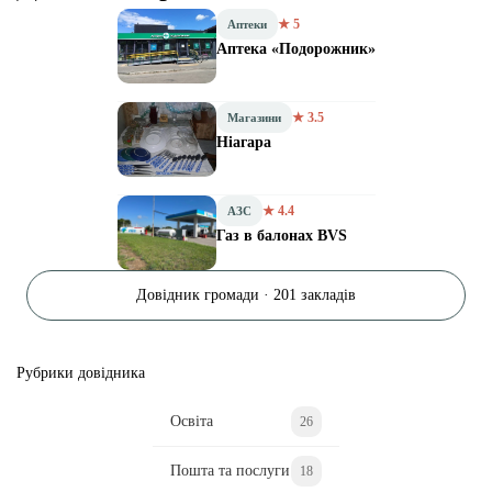
★ 5
Аптеки
Аптека «Подорожник»
★ 3.5
Магазини
Ніагара
★ 4.4
АЗС
Газ в балонах BVS
Довідник громади · 201 закладів
Рубрики довідника
Освіта
26
Пошта та послуги
18