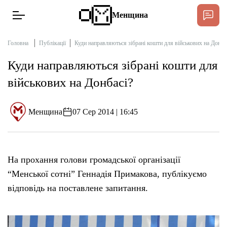
Менщина
Головна
Публікації
Куди направляються зібрані кошти для військових на Донба
Куди направляються зібрані кошти для
Новини
військових на Донбасі?
Підтримати
Інтерв’ю
Менщина
07 Сер 2014 | 16:45
Тексти
На прохання голови громадської організації
Публікації
“Менської сотні” Геннадія Примакова, публікуємо
відповідь на поставлене запитання.
Про нас
Бюджет