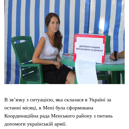
Тендери
Довідник
Контакти
Рекламні прайси
Підтримати «місцевих»
Редакційна політика
В зв’язку з ситуацією, яка склалася в Україні за
останні місяці, в Мені була сформована
Етичний кодекс
Координаційна рада Менського району з питань
допомоги українській армії.