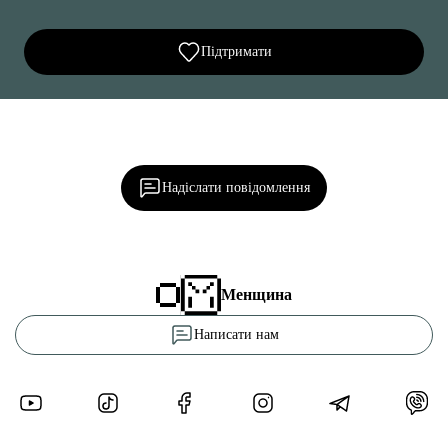
Підтримати
Ділися важливим, став запитання, обговорюй з
редакцією!
Надіслати повідомлення
Менщина
Написати нам