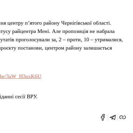
я центру п’ятого району Чернігівської області.
тусу райцентра Мені. Але пропозиція не набрала
путатів проголосували за, 2 – проти, 10 – утрималися,
 проєкту постанови, центром району залишається
tu.be/3aW_H3uxK6U
данні сесії ВРУ.