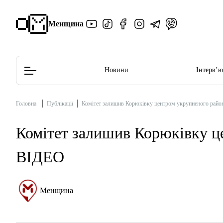
Менщина
Новини
Інтерв’
Головна
Публікації
Комітет залишив Корюківку центром укрупненого райо
Редакційна політика
Етичний кодекс
Комітет залишив Корюківку ц
ВІДЕО
Менщина