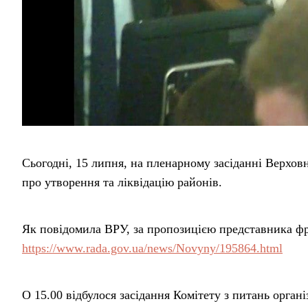
Сьогодні, 15 липня, на пленарному засіданні Верхов
про утворення та ліквідацію районів.
Як повідомила ВРУ, за пропозицією представника фра
https://www.rada.gov.ua/news/Novyny/195864.html
О 15.00 відбулося засідання Комітету з питань орган