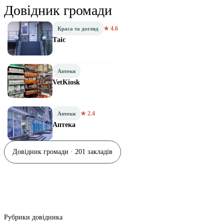
Довідник громади
★ 4.6
Краса та догляд
Таіс
Аптеки
VetKiosk
★ 2.4
Аптеки
Аптека
Довідник громади · 201 закладів
Рубрики довідника