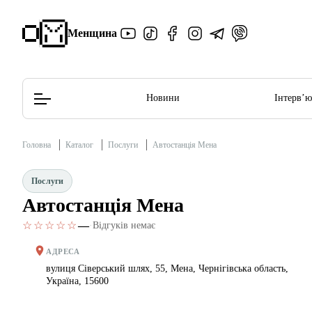
Менщина
Новини
Інтерв’
Головна
Каталог
Послуги
Автостанція Мена
Редакційна політика
Етичний кодекс
Послуги
Автостанція Мена
☆☆☆☆☆
—
·
Відгуків немає
АДРЕСА
вулиця Сіверський шлях, 55, Мена, Чернігівська область,
Україна, 15600