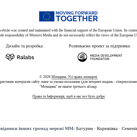
website was created and maintained with the financial support of the European Union. Its conten
sole responsibility of Mistsevi Media and do not necessarily reflect the views of the European U
Дизайн та розробка:
Розвиваємо проект за підтримки:
© 2026
Менщина. Усі права захищені.
ристання матеріалів сайту лише за умови посилання (для інтернет-видань - гіперпосиланн
"Менщина" не нижче третього абзацу.
Права та Інформація, щоб в нас все було добре
відники інших громад мережі ММ:
Батурин
·
Корюківка
·
Семені