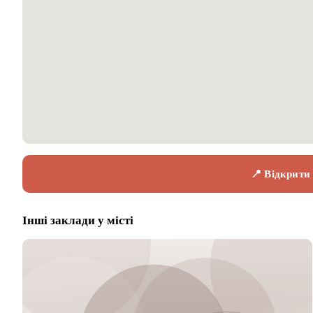
📍 Відкрити
Інші заклади у місті