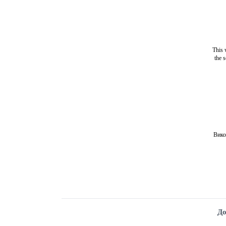
This 
the 
Вико
До