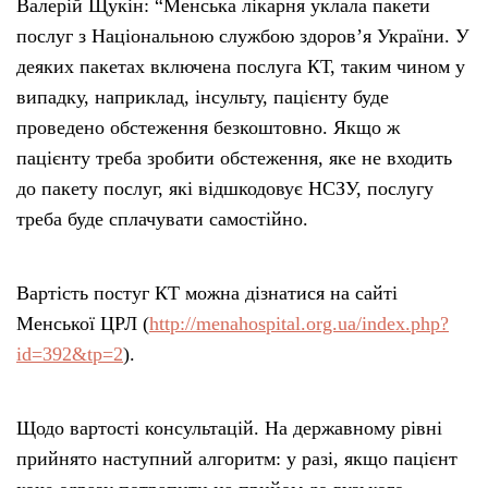
Валерій Щукін: “Менська лікарня уклала пакети
послуг з Національною службою здоров’я України. У
деяких пакетах включена послуга КТ, таким чином у
випадку, наприклад, інсульту, пацієнту буде
проведено обстеження безкоштовно. Якщо ж
пацієнту треба зробити обстеження, яке не входить
до пакету послуг, які відшкодовує НСЗУ, послугу
треба буде сплачувати самостійно.
Вартість постуг КТ можна дізнатися на сайті
Менської ЦРЛ (
http://menahospital.org.ua/index.php?
id=392&tp=2
).
Щодо вартості консультацій. На державному рівні
прийнято наступний алгоритм: у разі, якщо пацієнт