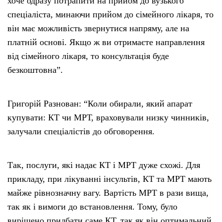
хоче одразу потрапити на прийом до вузького
спеціаліста, минаючи прийом до сімейного лікаря, то
він має можливість звернутися напряму, але на
платній основі. Якщо ж ви отримаєте направлення
від сімейного лікаря, то консультація буде
безкоштовна”.
Григорій Разнован: “Коли обирали, який апарат
купувати: КТ чи МРТ, враховували низку чинників,
залучали спеціалістів до обговорення.
Так, послуги, які надає КТ і МРТ дуже схожі. Для
прикладу, при лікуванні інсультів, КТ та МРТ мають
майже рівнозначну вагу. Вартість МРТ в рази вища,
так як і вимоги до встановлення. Тому, було
вирішено придбати саме КТ, так як він оптимальний