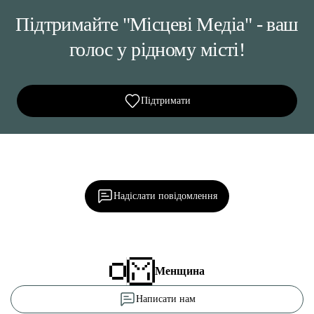
Підтримайте "Місцеві Медіа" - ваш
голос у рідному місті!
Підтримати
Ділися важливим, став запитання, обговорюй з
редакцією!
Надіслати повідомлення
Менщина
Написати нам