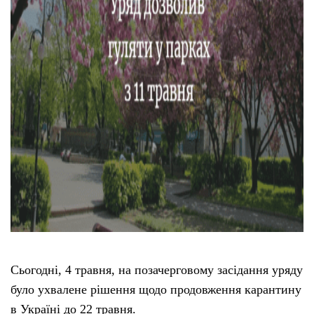
Тендери
Довідник
Контакти
Рекламні прайси
Підтримати «місцевих»
Редакційна політика
Етичний кодекс
Сьогодні, 4 травня, на позачерговому засідання уряду
було ухвалене рішення щодо продовження карантину
в Україні до 22 травня.