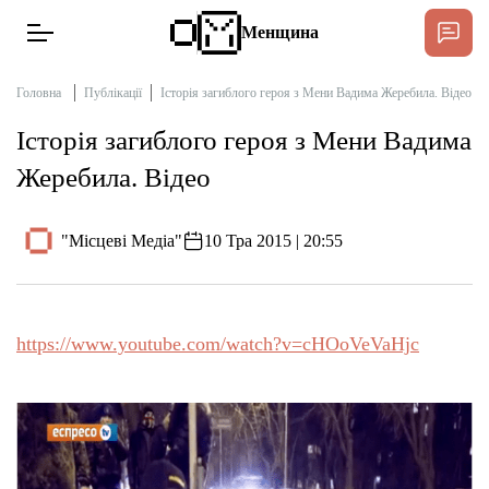
Менщина
Головна
Публікації
Історія загиблого героя з Мени Вадима Жеребила. Відео
Історія загиблого героя з Мени Вадима
Новини
Жеребила. Відео
Підтримати
Інтерв’ю
"Місцеві Медіа"
10 Тра 2015 | 20:55
Тексти
https://www.youtube.com/watch?v=cHOoVeVaHjc
Публікації
Про нас
Бюджет