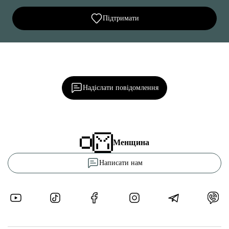
Підтримати
Ділися важливим, став запитання, обговорюй з
редакцією!
Надіслати повідомлення
Менщина
Написати нам