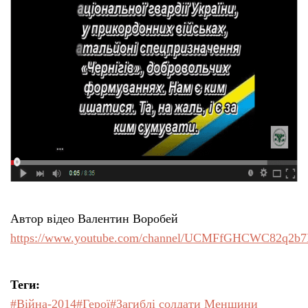
Автор відео Валентин Воробей
https://www.youtube.com/channel/UCMFfGHCWC82q2
Теги:
#Війна-2014
#Герої
#Загиблі солдати Менщини