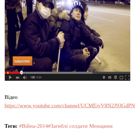
Тендери
Довідник
Контакти
Рекламні прайси
Підтримати «місцевих»
Відео
Редакційна політика
https://www.youtube.com/channel/UCMEiyV8N2J93GdP
Етичний кодекс
Теги:
#Війна-2014
#Загиблі солдати Менщини