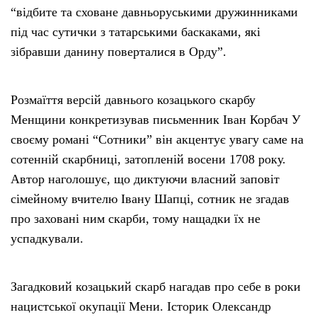
“відбите та сховане давньоруськими дружинниками
під час сутички з татарськими баскаками, які
зібравши данину поверталися в Орду”.
Розмаїття версій давнього козацького скарбу
Менщини конкретизував письменник Іван Корбач У
своєму романі “Сотники” він акцентує увагу саме на
сотенній скарбниці, затопленій восени 1708 року.
Автор наголошує, що диктуючи власний заповіт
сімейному вчителю Івану Шапці, сотник не згадав
про заховані ним скарби, тому нащадки їх не
успадкували.
Загадковий козацький скарб нагадав про себе в роки
нацистської окупації Мени. Історик Олександр