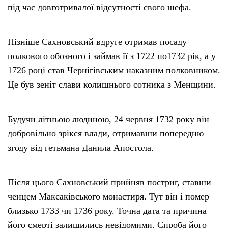
під час довготривалої відсутності свого шефа.
Пізніше Сахновський вдруге отримав посаду
полкового обозного і займав її з 1722 по1732 рік, а у
1726 році став Чернігівським наказним полковником.
Це був зеніт слави колишнього сотника з Менщини.
Будучи літньою людиною, 24 червня 1732 року він
добровільно зрікся влади, отримавши попередню
згоду від гетьмана Данила Апостола.
Після цього Сахновський прийняв постриг, ставши
ченцем Максаківського монастиря. Тут він і помер
близько 1733 чи 1736 року. Точна дата та причина
його смерті залишились невідомими. Спроба його