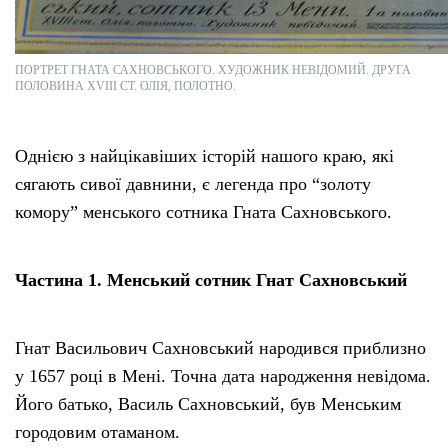
ПОРТРЕТ ГНАТА САХНОВСЬКОГО. ХУДОЖНИК НЕВІДОМИЙ. ДРУГА
ПОЛОВИНА XVIII СТ. ОЛIЯ, ПОЛОТНО.
Однією з найцікавіших історій нашого краю, які
сягають сивої давнини, є легенда про “золоту
комору” менського сотника Гната Сахновського.
Частина 1. Менський сотник Гнат Сахновський
Гнат Васильович Сахновський народився приблизно
у 1657 році в Мені. Точна дата народження невідома.
Його батько, Василь Сахновський, був Менським
городовим отаманом.