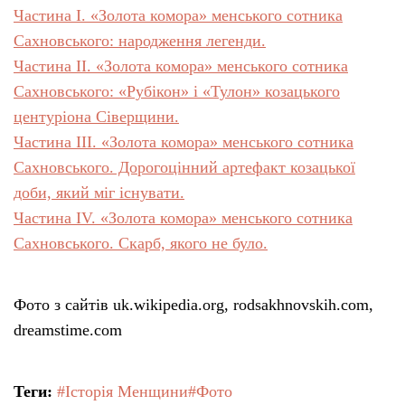
Частина І. «Золота комора» менського сотника
Сахновського: народження легенди.
Частина ІІ. «Золота комора» менського сотника
Сахновського: «Рубікон» і «Тулон» козацького
центуріона Сіверщини.
Частина ІІІ. «Золота комора» менського сотника
Сахновського. Дорогоцінний артефакт козацької
доби, який міг існувати.
Частина IV. «Золота комора» менського сотника
Сахновського. Скарб, якого не було.
Фото з сайтів uk.wikipedia.org, rodsakhnovskih.com,
dreamstime.com
Теги:
#Історія Менщини
#Фото