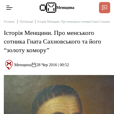
Менщина
Головна
Публікації
Історія Менщини. Про менського сотника Гната Сахновсько
Історія Менщини. Про менського
Новини
сотника Гната Сахновського та його
Підтримат
“золоту комору”
Інтерв’ю
Менщина
28 Чер 2016 | 00:52
Тексти
Публікації
Про нас
Бюджет