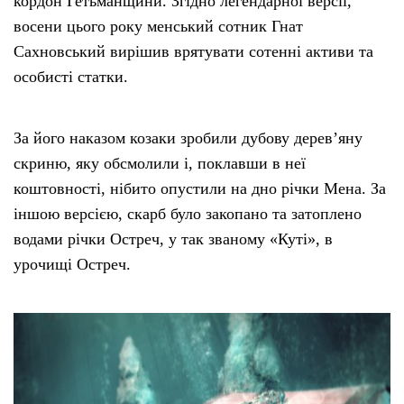
кордон Гетьманщини. Згідно легендарної версії,
восени цього року менський сотник Гнат
Сахновський вирішив врятувати сотенні активи та
особисті статки.
За його наказом козаки зробили дубову дерев’яну
скриню, яку обсмолили і, поклавши в неї
коштовності, нібито опустили на дно річки Мена. За
іншою версією, скарб було закопано та затоплено
водами річки Остреч, у так званому «Куті», в
урочищі Остреч.