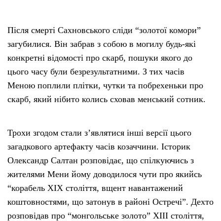
Після смерті Сахновського сліди “золотої комори”
загубилися. Він забрав з собою в могилу будь-які
конкретні відомості про скарб, пошуки якого до
цього часу були безрезультатними. З тих часів
Меною поплили плітки, чутки та побрехеньки про
скарб, який нібито колись сховав менський сотник.
Трохи згодом стали з’являтися інші версії цього
загадкового артефакту часів козаччини. Історик
Олександр Салтан розповідає, що спілкуючись з
жителями Мени йому доводилося чути про якийсь
“корабель XIX століття, вщент навантажений
коштовностями, що затонув в районі Остречі”. Дехто
розповідав про “монгольське золото” XIII століття,