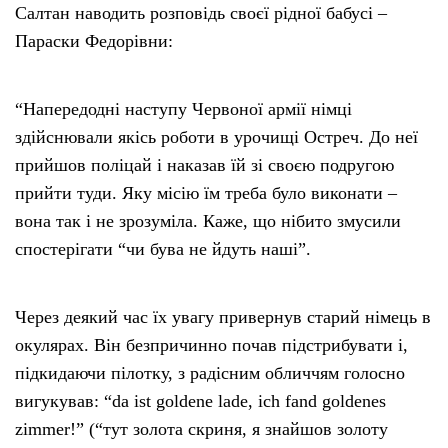
Салтан наводить розповідь своєї рідної бабусі –
Параски Федорівни:
“Напередодні наступу Червоної армії німці
здійснювали якісь роботи в урочищі Остреч. До неї
прийшов поліцай і наказав їй зі своєю подругою
прийти туди. Яку місію їм треба було виконати –
вона так і не зрозуміла. Каже, що нібито змусили
спостерігати “чи бува не йдуть наші”.
Через деякий час їх увагу привернув старий німець в
окулярах. Він безпричинно почав підстрибувати і,
підкидаючи пілотку, з радісним обличчям голосно
вигукував: “da ist goldene lade, ich fand goldenes
zimmer!” (“тут золота скриня, я знайшов золоту