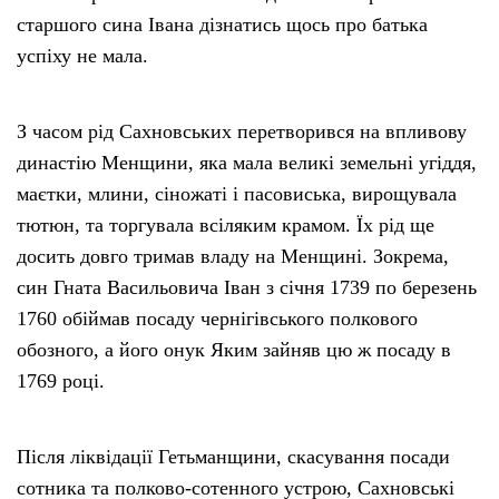
старшого сина Івана дізнатись щось про батька
успіху не мала.
З часом рід Сахновських перетворився на впливову
династію Менщини, яка мала великі земельні угіддя,
маєтки, млини, сіножаті і пасовиська, вирощувала
тютюн, та торгувала всіляким крамом. Їх рід ще
досить довго тримав владу на Менщині. Зокрема,
син Гната Васильовича Іван з січня 1739 по березень
1760 обіймав посаду чернігівського полкового
обозного, а його онук Яким зайняв цю ж посаду в
1769 році.
Після ліквідації Гетьманщини, скасування посади
сотника та полково-сотенного устрою, Сахновські