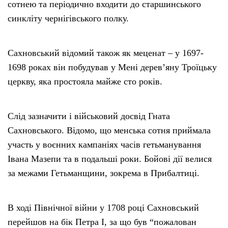
сотнею та періодично входити до старшинського
синкліту чернігівського полку.
Сахновський відомий також як меценат – у 1697-
1698 роках він побудував у Мені дерев’яну Троїцьку
церкву, яка простояла майже сто років.
Слід зазначити і військовий досвід Гната
Сахновського. Відомо, що менська сотня приймала
участь у воєнних кампаніях часів гетьманування
Івана Мазепи та в подальші роки. Бойові дії велися
за межами Гетьманщини, зокрема в Прибалтиці.
В ході Північної війни у 1708 році Сахновський
перейшов на бік Петра I, за що був “пожалован