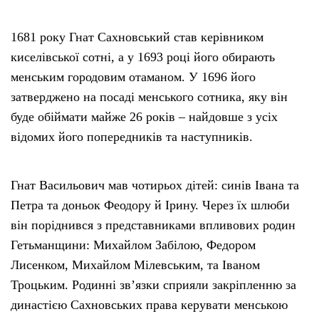
1681 року Гнат Сахновський став керівником
киселівської сотні, а у 1693 році його обирають
менським городовим отаманом. У 1696 його
затверджено на посаді менського сотника, яку він
буде обіймати майже 26 років – найдовше з усіх
відомих його попередників та наступників.
Гнат Васильович мав чотирьох дітей: синів Івана та
Петра та доньок Феодору й Ірину. Через їх шлюби
він поріднився з представниками впливових родин
Гетьманщини: Михайлом Забілою, Федором
Лисенком, Михайлом Мілевським, та Іваном
Троцьким. Родинні зв’язки сприяли закріпленню за
династією Сахновських права керувати менською