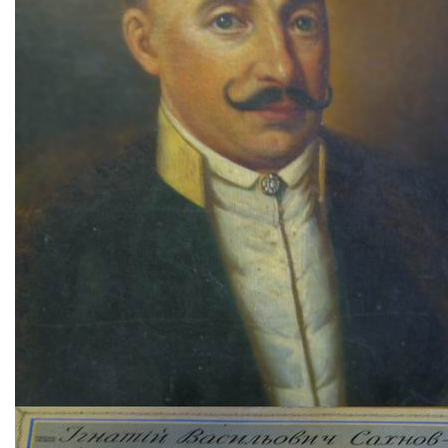
Тендери
Довідник
Контакти
Рекламні прайси
Підтримати «місцевих»
Редакційна політика
Етичний кодекс