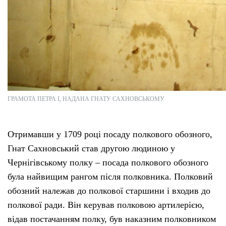
ГРАМОТА ПЕТРА І, НАДАНА ГНАТУ САХНОВСЬКОМУ
Отримавши у 1709 році посаду полкового обозного,
Гнат Сахновський став другою людиною у
Чернігівському полку – посада полкового обозного
була найвищим рангом після полковника. Полковий
обозний належав до полкової старшини і входив до
полкової ради. Він керував полковою артилерією,
відав постачанням полку, був наказним полковником