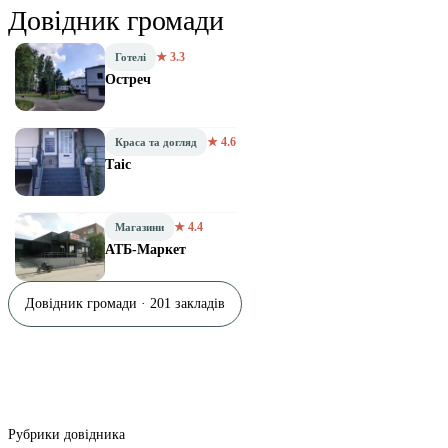
Довідник громади
★ 3.3
Готелі
Остреч
★ 4.6
Краса та догляд
Таіс
★ 4.4
Магазини
АТБ-Маркет
Довідник громади · 201 закладів
Рубрики довідника