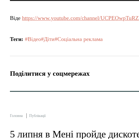
Віде
https://www.youtube.com/channel/UCPEOwpT
Теги:
#Відео
#Діти
#Соціальна реклама
Поділитися у соцмережах
Головна
Публікації
5 липня в Мені пройде дискот