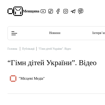
Менщина
Новини
Інтерв’
Головна
Публікації
“Гімн дітей України”. Відео
Редакційна політика
Етичний кодекс
“Гімн дітей України”. Відео
"Місцеві Медіа"