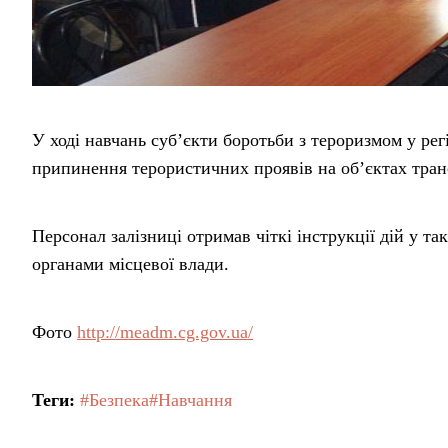
У ході навчань суб’єкти боротьби з тероризмом у рег
припинення терористичних проявів на об’єктах тран
Персонал залізниці отримав чіткі інструкції дій у т
органами місцевої влади.
Фото
http://meadm.cg.gov.ua/
Теги:
#Безпека
#Навчання