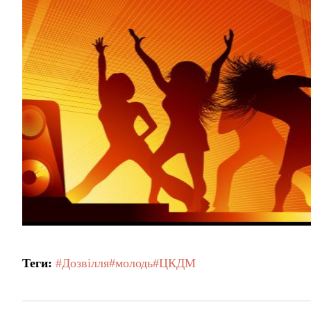
Теги:
#Дозвілля
#молодь
#ЦКДМ