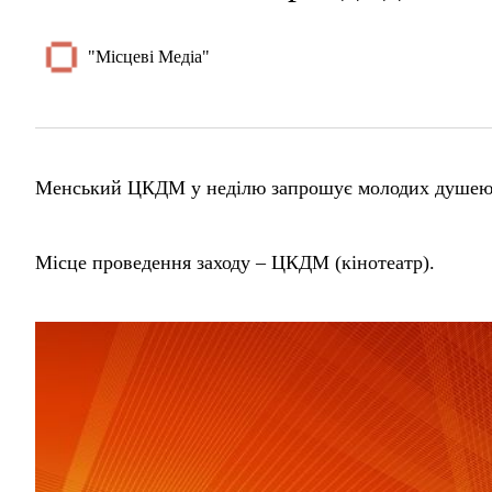
"Місцеві Медіа"
Менський ЦКДМ у неділю запрошує молодих душею н
Місце проведення заходу – ЦКДМ (кінотеатр).