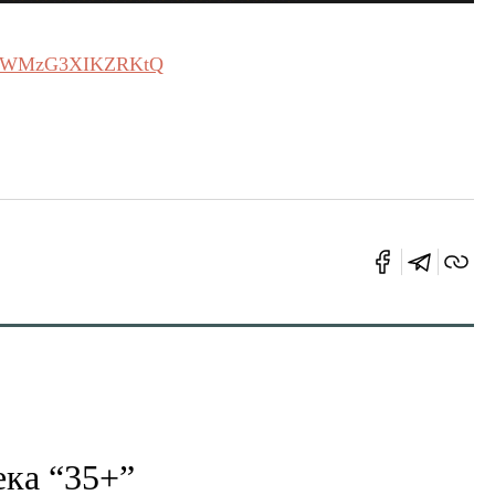
uRZWMzG3XIKZRKtQ
ека “35+”