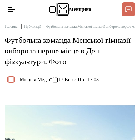
Менщина
Головна
Публікації
Футбольна команда Менської гімназії виборола перше місце
Футбольна команда Менської гімназії
Новини
виборола перше місце в День
Підтримати
фізкультури. Фото
Інтерв’ю
"Місцеві Медіа"
17 Вер 2015 | 13:08
Тексти
Публікації
Про нас
Бюджет