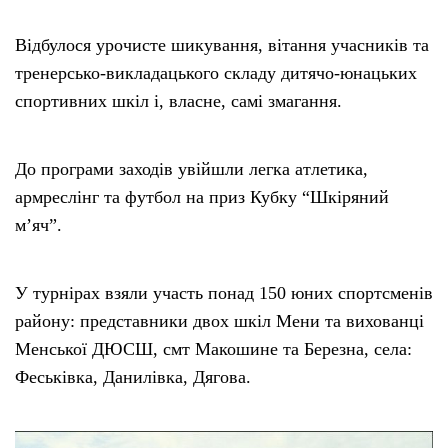
Відбулося урочисте шикування, вітання учасників та
тренерсько-викладацького складу дитячо-юнацьких
спортивних шкіл і, власне, самі змагання.
До програми заходів увійшли легка атлетика,
армреслінг та футбол на приз Кубку “Шкіряний
м’яч”.
У турнірах взяли участь понад 150 юних спортсменів
району: представники двох шкіл Мени та вихованці
Менської ДЮСШ, смт Макошине та Березна, села:
Феськівка, Данилівка, Дягова.