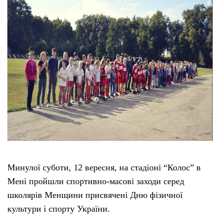
Тендери
Довідник
Контакти
Рекламні прайси
Підтримати «місцевих»
Редакційна політика
Минулої суботи, 12 вересня, на стадіоні “Колос” в
Мені пройшли спортивно-масові заходи серед
Етичний кодекс
школярів Менщини присвячені Дню фізичної
культури і спорту України.