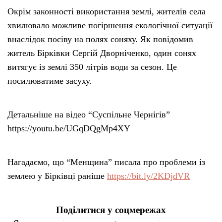
Окрім законності використання землі, жителів села
хвилювало можливе погіршення екологічної ситуації
внаслідок посіву на полях соняху. Як повідомив
житель Бірківки Сергій Дворніченко, один сонях
витягує із землі 350 літрів води за сезон. Це
посилюватиме засуху.
Детальніше на відео “Суспільне Чернігів”
https://youtu.be/UGqDQgMp4XY
Нагадаємо, що “Менщина” писала про проблеми із
землею у Бірківці раніше
https://bit.ly/2KDjdVR
Поділитися у соцмережах