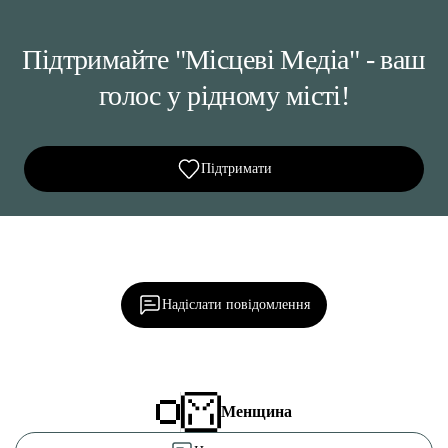
Підтримайте "Місцеві Медіа" - ваш
голос у рідному місті!
Підтримати
Ділися важливим, став запитання, обговорюй з
редакцією!
Надіслати повідомлення
Менщина