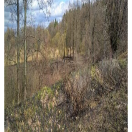
Тендери
Довідник
Контакти
Рекламні прайси
Підтримати «місцевих»
Редакційна політика
Етичний кодекс