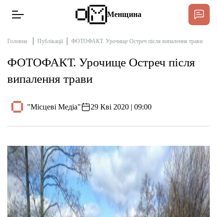
Менщина
Головна
Публікації
ФОТОФАКТ. Урочище Остреч після випалення трави
ФОТОФАКТ. Урочище Остреч після
Новини
випалення трави
Підтримати
Інтерв’ю
"Місцеві Медіа"
29 Кві 2020 | 09:00
Тексти
Публікації
Про нас
Бюджет