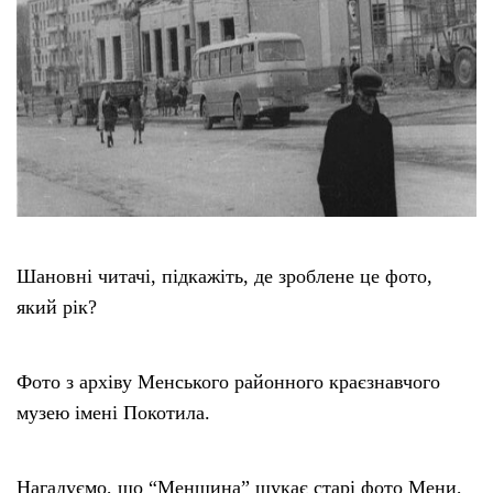
Шановні читачі, підкажіть, де зроблене це фото,
який рік?
Фото з архіву Менського районного краєзнавчого
музею імені Покотила.
Нагадуємо, що “Менщина” шукає старі фото Мени,