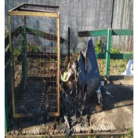
Тендери
Довідник
Контакти
Рекламні прайси
Підтримати «місцевих»
Редакційна політика
Етичний кодекс