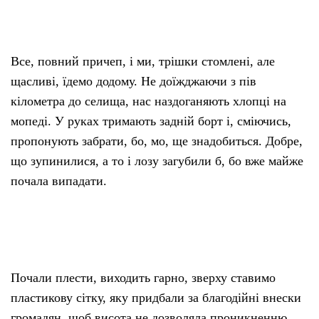
Все, повний причеп, і ми, трішки стомлені, але
щасливі, їдемо додому. Не доїжджаючи з пів
кілометра до селища, нас наздоганяють хлопці на
мопеді. У руках тримають задній борт і, сміючись,
пропонують забрати, бо, мо, ще знадобиться. Добре,
що зупинилися, а то і лозу загубили б, бо вже майже
почала випадати.
Почали плести, виходить гарно, зверху ставимо
пластикову сітку, яку придбали за благодійні внески
громадян, щоб висота не дозволяла проникненню