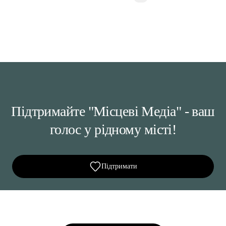
Підтримайте "Місцеві Медіа" - ваш
голос у рідному місті!
Підтримати
Ділися важливим, став запитання, обговорюй з
редакцією!