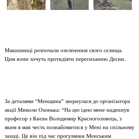
Макошинці розпочали озеленення свого селища.
Цим вони хочуть протидіяти пересиханню Десни.
За деталями “Менщина” звернулася до організатора
акції Миколи Охонька: “На цю ідею мене надихнув
професор з Києва Володимир Красноголовець, з
яким я мав честь познайомитися у Мені на спільному
заході. Це він під час прогулянки Менським