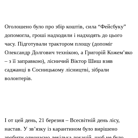
Оголошено було про збір коштів, сила “Фейсбуку”
допомогла, гроші надходили і надходять до цього
часу. Підготували трактором площу (допоміг
Олександр Долгович технікою, а Григорій Кожем’яко
– з її заправкою), лісничий Віктор Шиш взяв
саджанці в Сосницькому лісництві, зібрали
волонтерів.
І от цей день, 21 березня – Всесвітній день лісу,
настав. У зв’язку із карантином було вирішено
зробити одночасно декілька локацій, щоб не було