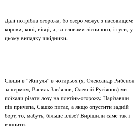
Далі потрібна огорожа, бо озеро межує з пасовищем:
корови, коні, вівці, а, за словами лісничого, і гуси, у
цьому випадку шкідники.
Сівши в “Жигуля” в чотирьох (я, Олександр Рибенок
за кермом, Василь Зав’ялов, Олексій Русіянов) ми
поїхали різати лозу на плетінь-огорожу. Нарізавши
пів причепа, Сашко питає, а якщо опустити задній
борт, то, мабуть, більше влізе? Вирішили саме так і
вчинити.