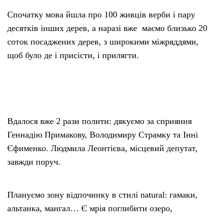
Спочатку мова йшла про 100 живців верби і пару
десятків інших дерев, а наразі вже маємо близько 20
соток посаджених дерев, з широкими міжряддями,
щоб було де і присісти, і прилягти.
Вдалося вже 2 рази полити: дякуємо за сприяння
Геннадію Примакову, Володимиру Страмку та Інні
Єфименко. Людмила Леонтієва, місцевий депутат,
завжди поруч.
Плануємо зону відпочинку в стилі natural: гамаки,
альтанка, мангал… Є мрія поглибити озеро,