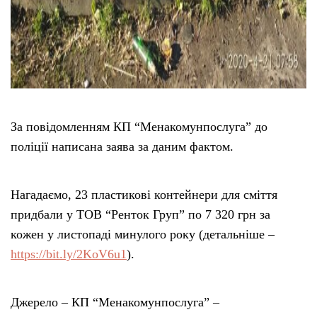
За повідомленням КП “Менакомунпослуга” до
поліції написана заява за даним фактом.
Нагадаємо, 23 пластикові контейнери для сміття
придбали у ТОВ “Ренток Груп” по 7 320 грн за
кожен у листопаді минулого року (детальніше –
https://bit.ly/2KoV6u1
).
Джерело – КП “Менакомунпослуга” –