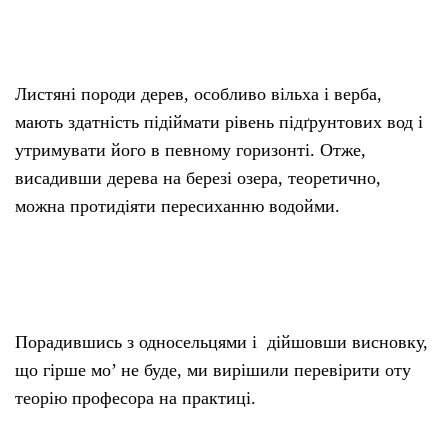
Листяні породи дерев, особливо вільха і верба,
мають здатність підіймати рівень підґрунтових вод і
утримувати його в певному горизонті. Отже,
висадивши дерева на березі озера, теоретично,
можна протидіяти пересиханню водойми.
Порадившись з односельцями і дійшовши висновку,
що гірше мо’ не буде, ми вирішили перевірити оту
теорію професора на практиці.