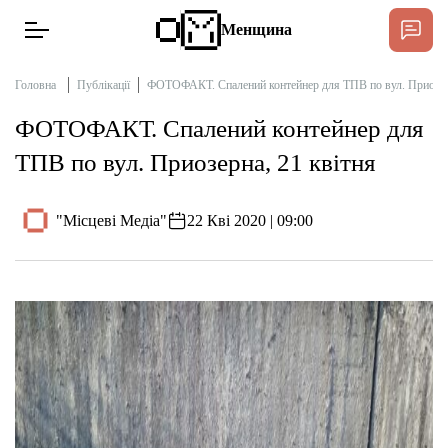
Менщина
Головна
Публікації
ФОТОФАКТ. Спалений контейнер для ТПВ по вул. Приозерн
ФОТОФАКТ. Спалений контейнер для
Новини
ТПВ по вул. Приозерна, 21 квітня
Підтримати
Інтерв’ю
"Місцеві Медіа"
22 Кві 2020 | 09:00
Тексти
Публікації
Про нас
Бюджет