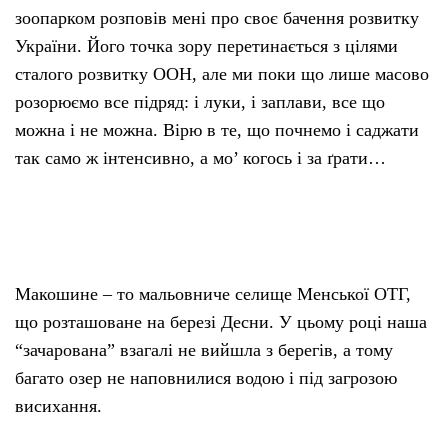
зоопарком розповів мені про своє бачення розвитку
України. Його точка зору перетинається з цілями
сталого розвитку ООН, але ми поки що лише масово
розорюємо все підряд: і луки, і заплави, все що
можна і не можна. Вірю в те, що почнемо і саджати
так само ж інтенсивно, а мо’ когось і за ґрати…
Макошине – то мальовниче селище Менської ОТГ,
що розташоване на березі Десни. У цьому році наша
“зачарована” взагалі не вийшла з берегів, а тому
багато озер не наповнилися водою і під загрозою
висихання.