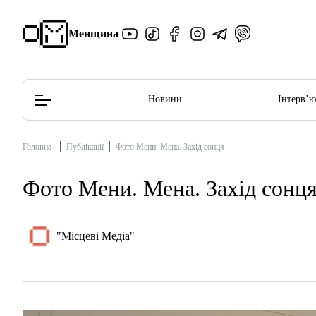
Менщина
Новини
Інтерв’
Головна
Публікації
Фото Мени. Мена. Захід сонця
Редакційна політика
Етичний кодекс
Фото Мени. Мена. Захід сонц
"Місцеві Медіа"