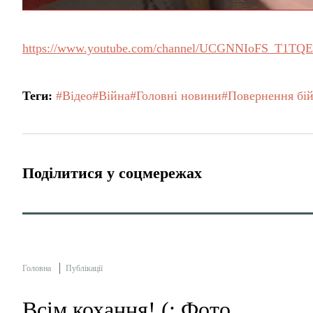
https://www.youtube.com/channel/UCGNNIoFS_T1T
Теги:
#Відео
#Війна
#Головні новини
#Повернення бій
Поділитися у соцмережах
Головна
Публікації
Всім кохання! (: Фото