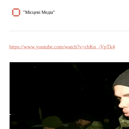
"Місцеві Медіа"
https://www.youtube.com/watch?v=cbKn_-VpTk4