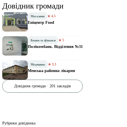
Довідник громади
★ 4.5
Магазини
Епіцентр Food
★ 5
Банки та фінанси
Полікомбанк. Відділення №31
★ 3.3
Медицина
Менська районна лікарня
Довідник громади · 201 закладів
Рубрики довідника