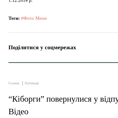
1.12.2014 р.
Теги:
#Фото Мени
Поділитися у соцмережах
Головна
Публікації
“Кіборги” повернулися у відп
Відео