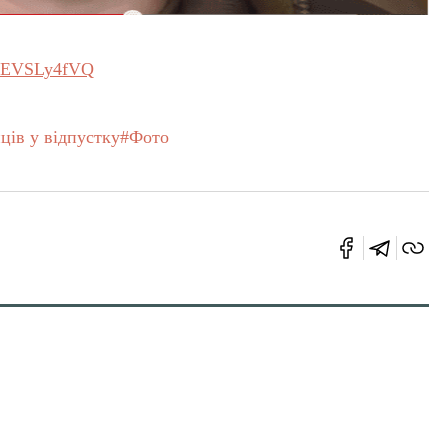
QEEVSLy4fVQ
ців у відпустку
#Фото